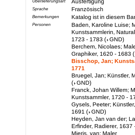
Ausfertigung
Überlieferungsart
Französisch
Sprache
Katalog ist in diesem Ba
Bemerkungen
Baden, Karoline Luise; M
Personen
Kunstsammlerin, Natura
1723 - 1783
(
GND
)
Berchem, Nicolaes; Male
Graphiker, 1620 - 1683
(
Bisschop, Jan; Kunsts
1771
Bruegel, Jan; Künstler, 
(
GND
)
Franck, Johan Willem; M
Kunstsammler, 1720 - 1
Gysels, Peeter; Künstler,
1691
(
GND
)
Heyden, Jan van der; La
Erfinder, Radierer, 1637
Mieris, van; Maler