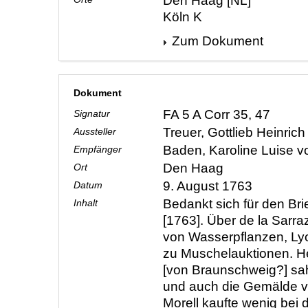
Den Haag [NL]
Köln K
Zum Dokument
Dokument
FA 5 A Corr 35, 47
Signatur
Treuer, Gottlieb Heinric
Aussteller
Baden, Karoline Luise 
Empfänger
Den Haag
Ort
9. August 1763
Datum
Bedankt sich für den Brie
Inhalt
[1763]. Über de la Sarr
von Wasserpflanzen, Ly
zu Muschelauktionen. H
[von Braunschweig?] sa
und auch die Gemälde v
Morell kaufte wenig bei 