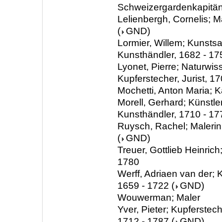
Schweizergardenkapitän
Lelienbergh, Cornelis; M
(
GND
)
Lormier, Willem; Kunsts
Kunsthändler, 1682 - 17
Lyonet, Pierre; Naturwis
Kupferstecher, Jurist, 1
Mochetti, Anton Maria;
Morell, Gerhard; Künstler
Kunsthändler, 1710 - 17
Ruysch, Rachel; Malerin
(
GND
)
Treuer, Gottlieb Heinrich
1780
Werff, Adriaen van der; K
1659 - 1722
(
GND
)
Wouwerman; Maler
Yver, Pieter; Kupferstec
1712 - 1787
(
GND
)