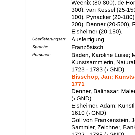
Weenix (80-800), de Ho
300), van Kessel (25-150
100), Pynacker (20-180)
200), Denner (20-500), 
Elsheimer (20-150).
Ausfertigung
Überlieferungsart
Französisch
Sprache
Baden, Karoline Luise; M
Personen
Kunstsammlerin, Natura
1723 - 1783
(
GND
)
Bisschop, Jan; Kunsts
1771
Denner, Balthasar; Male
(
GND
)
Elsheimer, Adam; Künstle
1610
(
GND
)
Goll von Frankenstein, 
Sammler, Zeichner, Ban
1722 - 1785
(
GND
)