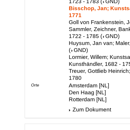
1723 - 1783
(
GND
)
Bisschop, Jan; Kunsts
1771
Goll von Frankenstein, 
Sammler, Zeichner, Ban
1722 - 1785
(
GND
)
Huysum, Jan van; Maler
(
GND
)
Lormier, Willem; Kunsts
Kunsthändler, 1682 - 17
Treuer, Gottlieb Heinrich
1780
Amsterdam [NL]
Orte
Den Haag [NL]
Rotterdam [NL]
Zum Dokument