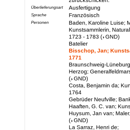
zurückschicken.
Ausfertigung
Überlieferungsart
Französisch
Sprache
Baden, Karoline Luise; M
Personen
Kunstsammlerin, Natura
1723 - 1783
(
GND
)
Batelier
Bisschop, Jan; Kunsts
1771
Braunschweig-Lüneburg,
Herzog; Generalfeldmars
(
GND
)
Costa, Benjamin da; Ku
1764
Gebrüder Neufville; Ban
Haaften, G. C. van; Kun
Huysum, Jan van; Maler
(
GND
)
La Sarraz, Henri de;