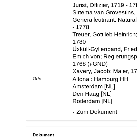
Jurist, Offizier, 1719 - 1
Sirtema van Grovestins
Generalleutnant, Natura
- 1778
Treuer, Gottlieb Heinrich
1780
Üxküll-Gyllenband, Frie
Emich von; Regierungspr
1768
(
GND
)
Xavery, Jacob; Maler, 1
Altona : Hamburg HH
Orte
Amsterdam [NL]
Den Haag [NL]
Rotterdam [NL]
Zum Dokument
Dokument