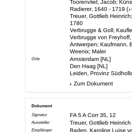
Toorenvliet, Jacob; Künst
Radierer, 1640 - 1719
(
Treuer, Gottlieb Heinrich
1780
Verbrugge & Goll; Kaufle
Verbrugge von Freyhoff, 
Antwerpen; Kaufmann, B
Weenix; Maler
Amsterdam [NL]
Orte
Den Haag [NL]
Leiden, Provinz Südholl
Zum Dokument
Dokument
FA 5 A Corr 35, 12
Signatur
Treuer, Gottlieb Heinric
Aussteller
Baden, Karoline Luise 
Empfänger