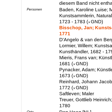
diesem Band nicht enth
Baden, Karoline Luise; M
Personen
Kunstsammlerin, Natura
1723 - 1783
(
GND
)
Bisschop, Jan; Kunsts
1771
D'Angelo & van den Ber
Lormier, Willem; Kunsts
Kunsthändler, 1682 - 17
Mieris, Frans van; Künstl
1681
(
GND
)
Pynacker, Adam; Künstle
1673
(
GND
)
Reinhard, Johann Jacob; 
1772
(
GND
)
Saftleven; Maler
Treuer, Gottlieb Heinrich
1780
Orte