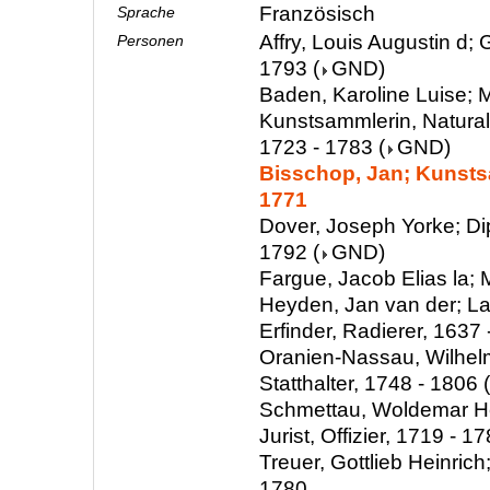
Französisch
Sprache
Affry, Louis Augustin d; 
Personen
1793
(
GND
)
Baden, Karoline Luise; M
Kunstsammlerin, Natura
1723 - 1783
(
GND
)
Bisschop, Jan; Kunsts
1771
Dover, Joseph Yorke; Di
1792
(
GND
)
Fargue, Jacob Elias la; 
Heyden, Jan van der; La
Erfinder, Radierer, 1637
Oranien-Nassau, Wilhelm
Statthalter, 1748 - 1806
(
Schmettau, Woldemar H
Jurist, Offizier, 1719 - 1
Treuer, Gottlieb Heinrich
1780