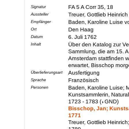
FA 5 A Corr 35, 18
Signatur
Treuer, Gottlieb Heinric
Aussteller
Baden, Karoline Luise 
Empfänger
Den Haag
Ort
6. Juli 1762
Datum
Über den Katalog zur Ve
Inhalt
Sammlung, die am 15. Au
Amsterdam stattfinden w
erwartet, Bisschop mor
Ausfertigung
Überlieferungsart
Französisch
Sprache
Baden, Karoline Luise; M
Personen
Kunstsammlerin, Natura
1723 - 1783
(
GND
)
Bisschop, Jan; Kunsts
1771
Treuer, Gottlieb Heinrich