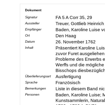
Dokument
FA 5 A Corr 35, 29
Signatur
Treuer, Gottlieb Heinric
Aussteller
Baden, Karoline Luise 
Empfänger
Den Haag
Ort
26. November 1762
Datum
Präsentiert Karoline Luis
Inhalt
zuvor Furet ausgeliehen 
Probleme des Erwerbs e
Werffs und die mögliche
Bisschops diesbezüglic
Ausfertigung
Überlieferungsart
Französisch
Sprache
Liste in diesem Band nic
Bemerkungen
Baden, Karoline Luise; M
Personen
Kunstsammlerin, Natura