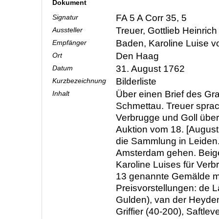
Dokument
FA 5 A Corr 35, 5
Signatur
Treuer, Gottlieb Heinric
Aussteller
Baden, Karoline Luise 
Empfänger
Den Haag
Ort
31. August 1762
Datum
Bilderliste
Kurzbezeichnung
Über einen Brief des Gr
Inhalt
Schmettau. Treuer sprac
Verbrugge und Goll übe
Auktion vom 18. [August
die Sammlung in Leiden.
Amsterdam gehen. Beige
Karoline Luises für Verb
13 genannte Gemälde m
Preisvorstellungen: de 
Gulden), van der Heyden
Griffier (40-200), Saftlev