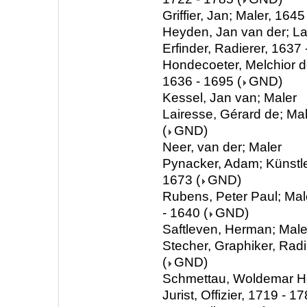
Griffier, Jan; Maler, 164
Heyden, Jan van der; La
Erfinder, Radierer, 1637
Hondecoeter, Melchior de
1636 - 1695
(
GND
)
Kessel, Jan van; Maler
Lairesse, Gérard de; Mal
(
GND
)
Neer, van der; Maler
Pynacker, Adam; Künstle
1673
(
GND
)
Rubens, Peter Paul; Mal
- 1640
(
GND
)
Saftleven, Herman; Maler
Stecher, Graphiker, Radi
(
GND
)
Schmettau, Woldemar H
Jurist, Offizier, 1719 - 1