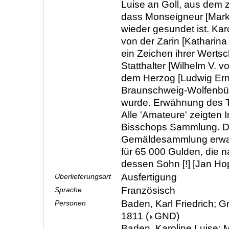
Luise an Goll, aus dem z
dass Monseigneur [Markg
wieder gesundet ist. Karo
von der Zarin [Katharina
ein Zeichen ihrer Wert
Statthalter [Wilhelm V. 
dem Herzog [Ludwig Ern
Braunschweig-Wolfenbütte
wurde. Erwähnung des 
Alle 'Amateure' zeigten 
Bisschops Sammlung. D
Gemäldesammlung erwar
für 65 000 Gulden, die n
dessen Sohn [!] [Jan Ho
Ausfertigung
Überlieferungsart
Französisch
Sprache
Baden, Karl Friedrich; G
Personen
1811
(
GND
)
Baden, Karoline Luise; M