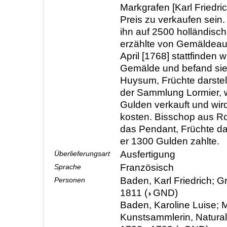
Markgrafen [Karl Friedri
Preis zu verkaufen sein
ihn auf 2500 holländisc
erzählte von Gemäldeauk
April [1768] stattfinden w
Gemälde und befand sie 
Huysum, Früchte darste
der Sammlung Lormier, 
Gulden verkauft und wird
kosten. Bisschop aus Ro
das Pendant, Früchte dar
er 1300 Gulden zahlte.
Ausfertigung
Überlieferungsart
Französisch
Sprache
Baden, Karl Friedrich; G
Personen
1811
(
GND
)
Baden, Karoline Luise; M
Kunstsammlerin, Natura