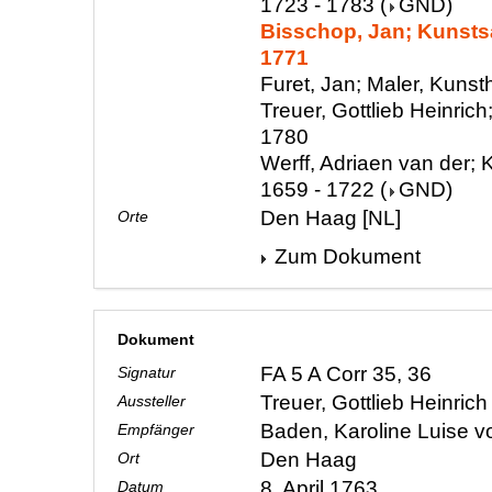
1723 - 1783
(
GND
)
Bisschop, Jan; Kunsts
1771
Furet, Jan; Maler, Kunst
Treuer, Gottlieb Heinrich
1780
Werff, Adriaen van der; K
1659 - 1722
(
GND
)
Den Haag [NL]
Orte
Zum Dokument
Dokument
FA 5 A Corr 35, 36
Signatur
Treuer, Gottlieb Heinric
Aussteller
Baden, Karoline Luise 
Empfänger
Den Haag
Ort
8. April 1763
Datum