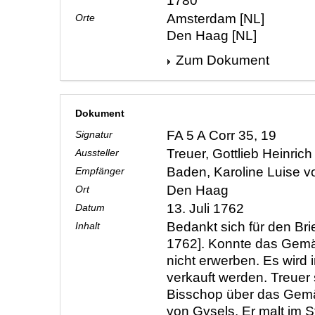
1780
Amsterdam [NL]
Orte
Den Haag [NL]
Zum Dokument
Dokument
FA 5 A Corr 35, 19
Signatur
Treuer, Gottlieb Heinric
Aussteller
Baden, Karoline Luise 
Empfänger
Den Haag
Ort
13. Juli 1762
Datum
Bedankt sich für den Brie
Inhalt
1762]. Konnte das Gem
nicht erwerben. Es wird
verkauft werden. Treuer 
Bisschop über das Gemä
von Gysels. Er malt im St