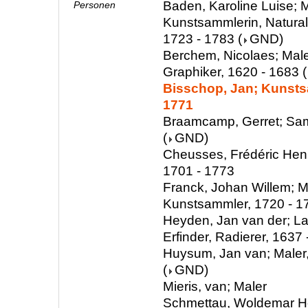
Baden, Karoline Luise; M
Personen
Kunstsammlerin, Natura
1723 - 1783
(
GND
)
Berchem, Nicolaes; Male
Graphiker, 1620 - 1683
(
Bisschop, Jan; Kunsts
1771
Braamcamp, Gerret; Sam
(
GND
)
Cheusses, Frédéric Henr
1701 - 1773
Franck, Johan Willem; M
Kunstsammler, 1720 - 1
Heyden, Jan van der; La
Erfinder, Radierer, 1637
Huysum, Jan van; Maler
(
GND
)
Mieris, van; Maler
Schmettau, Woldemar H