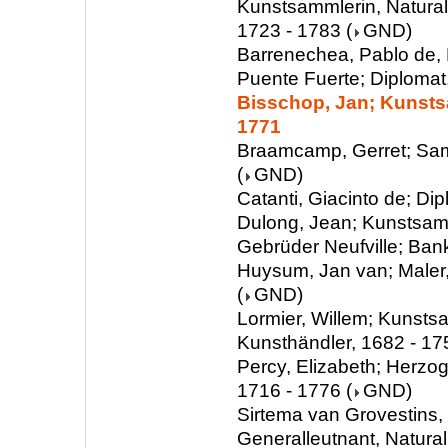
Kunstsammlerin, Natura
1723 - 1783
(
GND
)
Barrenechea, Pablo de,
Puente Fuerte; Diplomat
Bisschop, Jan; Kunsts
1771
Braamcamp, Gerret; Sam
(
GND
)
Catanti, Giacinto de; Di
Dulong, Jean; Kunstsam
Gebrüder Neufville; Ban
Huysum, Jan van; Maler
(
GND
)
Lormier, Willem; Kunsts
Kunsthändler, 1682 - 17
Percy, Elizabeth; Herzog
1716 - 1776
(
GND
)
Sirtema van Grovestins
Generalleutnant, Natura