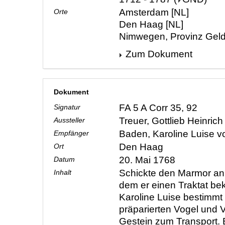
Amsterdam [NL]
Orte
Den Haag [NL]
Nimwegen, Provinz Geld
Zum Dokument
Dokument
FA 5 A Corr 35, 92
Signatur
Treuer, Gottlieb Heinric
Aussteller
Baden, Karoline Luise 
Empfänger
Den Haag
Ort
20. Mai 1768
Datum
Schickte den Marmor an
Inhalt
dem er einen Traktat bek
Karoline Luise bestimmt 
präparierten Vogel und
Gestein zum Transport.