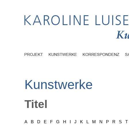
Kunstwerke
Titel
A
B
D
E
F
G
H
I
J
K
L
M
N
P
R
S
T