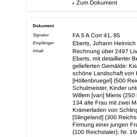
Zum Dokument
Dokument
FA 5 A Corr 41, 85
Signatur
Eberts, Johann Heinric
Empfänger
Rechnung über 2497 Livr
Inhalt
Eberts, mit detaillierter
gelieferten Gemälde: Kist
schöne Landschaft von 
[Höllenbruegel] (500 Reic
Schulmeister, Kinder unt
Willem [van] Mieris (250 
134 alte Frau mit zwei 
Krämerladen von Schlin
[Slingeland] (300 Reichst
Firmung einer jungen F
(100 Reichstaler); Nr. 1