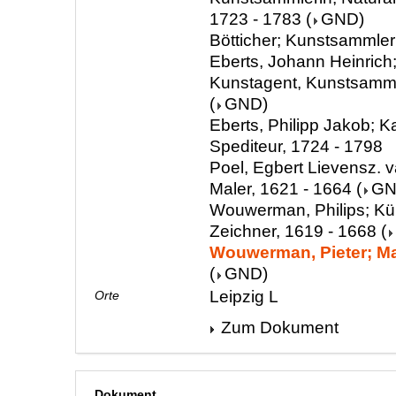
1723 - 1783
(
GND
)
Bötticher; Kunstsammler
Eberts, Johann Heinrich;
Kunstagent, Kunstsamml
(
GND
)
Eberts, Philipp Jakob; 
Spediteur, 1724 - 1798
Poel, Egbert Lievensz. v
Maler, 1621 - 1664
(
G
Wouwerman, Philips; Kün
Zeichner, 1619 - 1668
(
Wouwerman, Pieter; Mal
(
GND
)
Leipzig L
Orte
Zum Dokument
Dokument