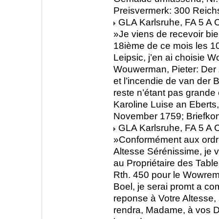
Preisvermerk: 300 Reichs
GLA Karlsruhe, FA 5 A C
»Je viens de recevoir bie
18ième de ce mois les 10
Leipsic, j’en ai choisie 
Wouwerman, Pieter: De
et l’incendie de van der 
reste n’étant pas grande
Karoline Luise an Eberts
November 1759; Briefko
GLA Karlsruhe, FA 5 A C
»Conformément aux ordr
Altesse Sérénissime, je 
au Propriétaire des Tabl
Rth. 450 pour le Wowre
Boel, je serai promt a c
reponse à Votre Altesse, s’
rendra, Madame, à vos Dé