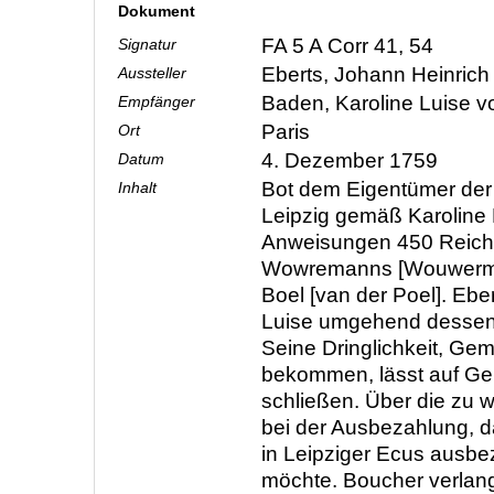
Dokument
FA 5 A Corr 41, 54
Signatur
Eberts, Johann Heinric
Aussteller
Baden, Karoline Luise 
Empfänger
Paris
Ort
4. Dezember 1759
Datum
Bot dem Eigentümer de
Inhalt
Leipzig gemäß Karoline 
Anweisungen 450 Reichs
Wowremanns [Wouwerma
Boel [van der Poel]. Eber
Luise umgehend dessen A
Seine Dringlichkeit, Gem
bekommen, lässt auf G
schließen. Über die zu
bei der Ausbezahlung, d
in Leipziger Ecus ausbe
möchte. Boucher verlangt