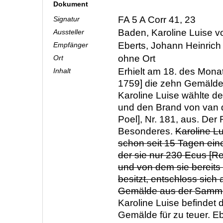
Dokument
FA 5 A Corr 41, 23
Signatur
Baden, Karoline Luise 
Aussteller
Eberts, Johann Heinric
Empfänger
ohne Ort
Ort
Erhielt am 18. des Mon
Inhalt
1759] die zehn Gemälde 
Karoline Luise wählte 
und den Brand von van d
Poel], Nr. 181, aus. Der 
Besonderes.
Karoline Lu
schon seit 15 Tagen ei
der sie nur 230 Ecus [Re
und von dem sie bereits
besitzt, entschloss sich 
Gemälde aus der Samm
Karoline Luise befindet 
Gemälde für zu teuer. Eb