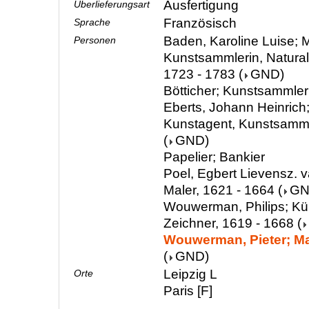
Ausfertigung
Überlieferungsart
Französisch
Sprache
Baden, Karoline Luise; M
Personen
Kunstsammlerin, Natura
1723 - 1783
(
GND
)
Bötticher; Kunstsammler
Eberts, Johann Heinrich;
Kunstagent, Kunstsamml
(
GND
)
Papelier; Bankier
Poel, Egbert Lievensz. v
Maler, 1621 - 1664
(
G
Wouwerman, Philips; Kün
Zeichner, 1619 - 1668
(
Wouwerman, Pieter; Mal
(
GND
)
Leipzig L
Orte
Paris [F]