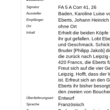
FA 5 A Corr 41, 26
Signatur
Baden, Karoline Luise 
Aussteller
Eberts, Johann Heinric
Empfänger
ohne Ort
Ort
Erhielt die beiden Köpfe
Inhalt
ihr gut gefallen. Lobt Eb
und Geschmack. Schickt
Bruder [Philipp Jakob] d
die zurück nach Leipzig
420 Francs, die Eberts fü
Freut sich auf die vier 
Leipzig. Hofft, dass d
ist. Erfreut sich an den
Eberts ihr bisher besorg
den zweien von Bouche
Entwurf
Überlieferungsart
Französisch
Sprache