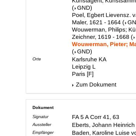
Kunstagent, Kunstsamml
(
GND
)
Poel, Egbert Lievensz. v
Maler, 1621 - 1664
(
G
Wouwerman, Philips; Kün
Zeichner, 1619 - 1668
(
Wouwerman, Pieter; Mal
(
GND
)
Karlsruhe KA
Orte
Leipzig L
Paris [F]
Zum Dokument
Dokument
FA 5 A Corr 41, 63
Signatur
Eberts, Johann Heinric
Aussteller
Baden, Karoline Luise 
Empfänger