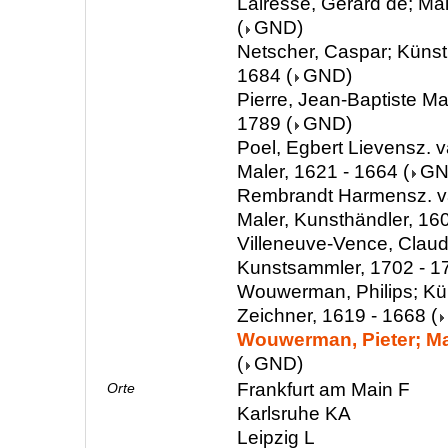
Lairesse, Gérard de; Mal
(
GND
)
Netscher, Caspar; Künstl
1684
(
GND
)
Pierre, Jean-Baptiste Ma
1789
(
GND
)
Poel, Egbert Lievensz. v
Maler, 1621 - 1664
(
G
Rembrandt Harmensz. van
Maler, Kunsthändler, 16
Villeneuve-Vence, Clau
Kunstsammler, 1702 - 1
Wouwerman, Philips; Kün
Zeichner, 1619 - 1668
(
Wouwerman, Pieter; Mal
(
GND
)
Frankfurt am Main F
Orte
Karlsruhe KA
Leipzig L