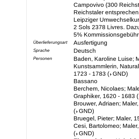
Campovivo (300 Reichsta
Reichstaler entsprech
Leipziger Umwechselkur
2 Sols 2378 Livres. Da
5% Kommissionsgebühr
Ausfertigung
Überlieferungsart
Deutsch
Sprache
Baden, Karoline Luise; M
Personen
Kunstsammlerin, Natura
1723 - 1783
(
GND
)
Bassano
Berchem, Nicolaes; Male
Graphiker, 1620 - 1683
(
Brouwer, Adriaen; Maler
(
GND
)
Bruegel, Pieter; Maler, 
Cesi, Bartolomeo; Maler
(
GND
)