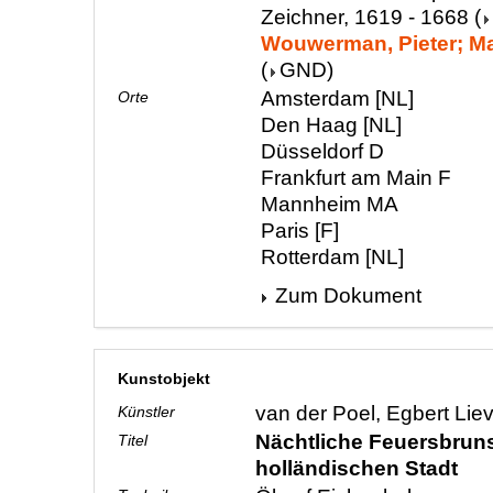
Zeichner, 1619 - 1668
(
Wouwerman, Pieter; Mal
(
GND
)
Amsterdam [NL]
Orte
Den Haag [NL]
Düsseldorf D
Frankfurt am Main F
Mannheim MA
Paris [F]
Rotterdam [NL]
Zum Dokument
Kunstobjekt
van der Poel, Egbert Lie
Künstler
Nächtliche Feuersbrunst
Titel
holländischen Stadt