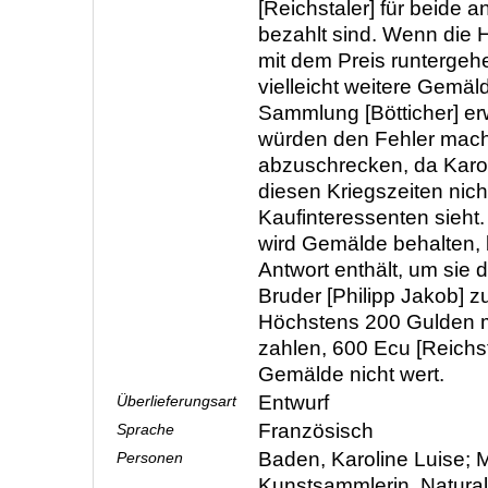
[Reichstaler] für beide a
bezahlt sind. Wenn die H
mit dem Preis runtergehe
vielleicht weitere Gemäl
Sammlung [Bötticher] er
würden den Fehler mach
abzuschrecken, da Karol
diesen Kriegszeiten nicht
Kaufinteressenten sieht.
wird Gemälde behalten, 
Antwort enthält, um sie
Bruder [Philipp Jakob] z
Höchstens 200 Gulden 
zahlen, 600 Ecu [Reichst
Gemälde nicht wert.
Entwurf
Überlieferungsart
Französisch
Sprache
Baden, Karoline Luise; M
Personen
Kunstsammlerin, Natura