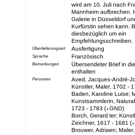
wird am 10. Juli nach Fr
Mannheim aufbrechen. Ho
Galerie in Düsseldorf un
Kurfürstin sehen kann. Bi
diesbezüglich um ein
Empfehlungsschreiben.
Ausfertigung
Überlieferungsart
Französisch
Sprache
Übersendeter Brief in d
Bemerkungen
enthalten
Aved, Jacques-André-J
Personen
Künstler, Maler, 1702 - 
Baden, Karoline Luise; M
Kunstsammlerin, Natura
1723 - 1783
(
GND
)
Borch, Gerard ter; Künstl
Zeichner, 1617 - 1681
(
Brouwer, Adriaen; Maler