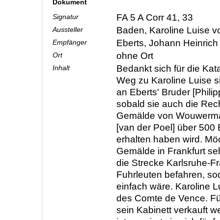
Dokument
FA 5 A Corr 41, 33
Signatur
Baden, Karoline Luise 
Aussteller
Eberts, Johann Heinric
Empfänger
ohne Ort
Ort
Bedankt sich für die Kat
Inhalt
Weg zu Karoline Luise s
an Eberts' Bruder [Phili
sobald sie auch die Rec
Gemälde von Wouwerma
[van der Poel] über 500 
erhalten haben wird. Mö
Gemälde in Frankfurt se
die Strecke Karlsruhe-Fr
Fuhrleuten befahren, so
einfach wäre. Karoline 
des Comte de Vence. Für
sein Kabinett verkauft 