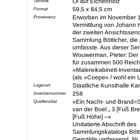
Öl auf Eichenholz
Technik
59,5 x 84,5 cm
Format
Erworben im November 
Provenienz
Vermittlung von Johann H
der zweiten Ansichtssen
Sammlung Bötticher, di
umfasste. Aus dieser Se
Wouwerman, Pieter: De
für zusammen 500 Reichs
»Malereikabinett-Inventa
(als »Coepe« / wohl ein 
Staatliche Kunsthalle Ka
Lagerort
258
Inventarnummer
»Ein Nacht- und Brand=Stü
Quellenzitat
van der Boel „ 3 [Fuß Brei
[Fuß Höhe] –«
Undatierte Abschrift des
Sammlungskatalogs Bötti
Gemälde umfassend, Nr. 