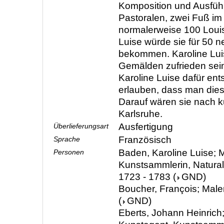
Komposition und Ausfüh
Pastoralen, zwei Fuß im
normalerweise 100 Louis
Luise würde sie für 50 
bekommen. Karoline Lui
Gemälden zufrieden sei
Karoline Luise dafür ent
erlauben, dass man dies
Darauf wären sie nach ku
Karlsruhe.
Ausfertigung
Überlieferungsart
Französisch
Sprache
Baden, Karoline Luise; M
Personen
Kunstsammlerin, Natura
1723 - 1783
(
GND
)
Boucher, François; Male
(
GND
)
Eberts, Johann Heinrich;