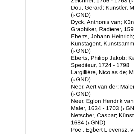
Zeichner, 1705 - 1763
(
Dou, Gerard; Künstler, M
(
GND
)
Dyck, Anthonis van; Küns
Graphiker, Radierer, 159
Eberts, Johann Heinrich;
Kunstagent, Kunstsamml
(
GND
)
Eberts, Philipp Jakob; 
Spediteur, 1724 - 1798
Largillière, Nicolas de; 
(
GND
)
Neer, Aert van der; Male
(
GND
)
Neer, Eglon Hendrik van 
Maler, 1634 - 1703
(
G
Netscher, Caspar; Künstl
1684
(
GND
)
Poel, Egbert Lievensz. v