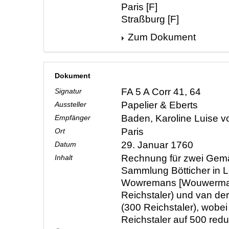
Paris [F]
Straßburg [F]
Zum Dokument
Dokument
FA 5 A Corr 41, 64
Signatur
Papelier & Eberts
Aussteller
Baden, Karoline Luise 
Empfänger
Paris
Ort
29. Januar 1760
Datum
Rechnung für zwei Gemä
Inhalt
Sammlung Bötticher in L
Wowremans [Wouwerma
Reichstaler) und van der
(300 Reichstaler), wobei
Reichstaler auf 500 red