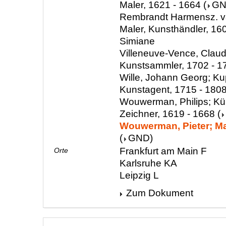
Maler, 1621 - 1664
(
G
Rembrandt Harmensz. van
Maler, Kunsthändler, 16
Simiane
Villeneuve-Vence, Clau
Kunstsammler, 1702 - 1
Wille, Johann Georg; Ku
Kunstagent, 1715 - 180
Wouwerman, Philips; Kün
Zeichner, 1619 - 1668
(
Wouwerman, Pieter; Mal
(
GND
)
Frankfurt am Main F
Orte
Karlsruhe KA
Leipzig L
Zum Dokument