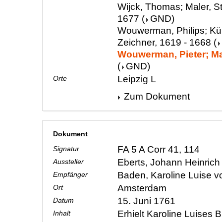
Wijck, Thomas; Maler, St
1677
(
GND
)
Wouwerman, Philips; Kün
Zeichner, 1619 - 1668
(
Wouwerman, Pieter; Mal
(
GND
)
Leipzig L
Orte
Zum Dokument
Dokument
FA 5 A Corr 41, 114
Signatur
Eberts, Johann Heinric
Aussteller
Baden, Karoline Luise 
Empfänger
Amsterdam
Ort
15. Juni 1761
Datum
Erhielt Karoline Luises B
Inhalt