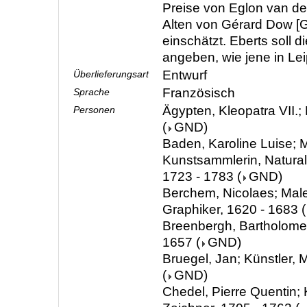
Preise von Eglon van de
Alten von Gérard Dow [
einschätzt. Eberts soll d
angeben, wie jene in Lei
Entwurf
Überlieferungsart
Französisch
Sprache
Ägypten, Kleopatra VII.;
Personen
(
GND
)
Baden, Karoline Luise; M
Kunstsammlerin, Natura
1723 - 1783
(
GND
)
Berchem, Nicolaes; Male
Graphiker, 1620 - 1683
(
Breenbergh, Bartholomeu
1657
(
GND
)
Bruegel, Jan; Künstler, 
(
GND
)
Chedel, Pierre Quentin; 