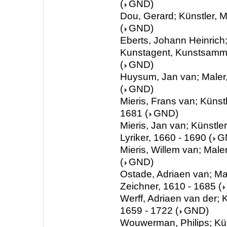
(
GND
)
Dou, Gerard; Künstler, M
(
GND
)
Eberts, Johann Heinrich;
Kunstagent, Kunstsamml
(
GND
)
Huysum, Jan van; Maler
(
GND
)
Mieris, Frans van; Künstl
1681
(
GND
)
Mieris, Jan van; Künstler
Lyriker, 1660 - 1690
(
G
Mieris, Willem van; Male
(
GND
)
Ostade, Adriaen van; Mal
Zeichner, 1610 - 1685
(
Werff, Adriaen van der; K
1659 - 1722
(
GND
)
Wouwerman, Philips; Kün