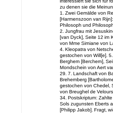
interessiert sie sich für
zu denen sie die Meinung
1. Zwei Gemälde von R
[Harmenszoon van Rijn]:
Philosoph und Philosoph
2. Jungfrau mit Jesuski
[van Dyck], Seite 12 im K
von Mme Simiane von Larg
4. Kleopatra von Netsch
gestochen von Will[e]. 5
Berghem [Berchem], Seit
Mondschein von Aert van
29. 7. Landschaft von B
Brehemberg [Bartholome
gestochen von Chedel, S
von Breughel de Velours 
34. Postskriptum: Zahlte
Sols zugunsten Eberts 
[Philipp Jakob]. Fragt, w