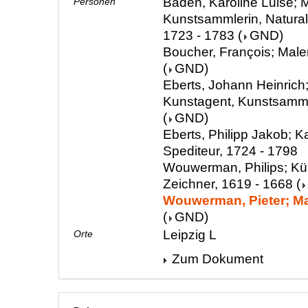
Baden, Karoline Luise; M
Personen
Kunstsammlerin, Natura
1723 - 1783
(
GND
)
Boucher, François; Male
(
GND
)
Eberts, Johann Heinrich;
Kunstagent, Kunstsamml
(
GND
)
Eberts, Philipp Jakob; 
Spediteur, 1724 - 1798
Wouwerman, Philips; Kün
Zeichner, 1619 - 1668
(
Wouwerman, Pieter; Mal
(
GND
)
Leipzig L
Orte
Zum Dokument