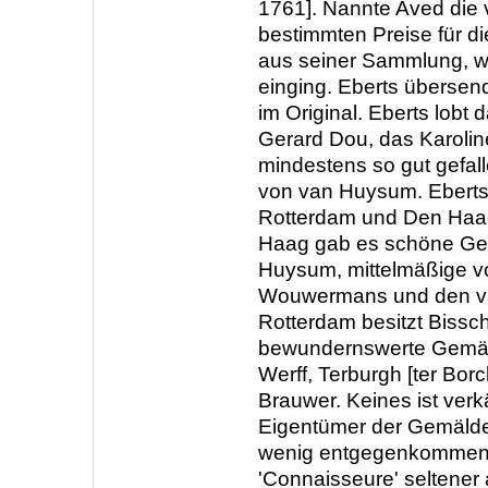
1761]. Nannte Aved die 
bestimmten Preise für d
aus seiner Sammlung, w
einging. Eberts übersen
im Original. Eberts lobt
Gerard Dou, das Karolin
mindestens so gut gefall
von van Huysum. Ebert
Rotterdam und Den Haag
Haag gab es schöne Ge
Huysum, mittelmäßige v
Wouwermans und den van
Rotterdam besitzt Bissc
bewundernswerte Gemäl
Werff, Terburgh [ter Bor
Brauwer. Keines ist verkä
Eigentümer der Gemälde 
wenig entgegenkommen
'Connaisseure' seltener a