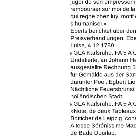
juger de son empressem
rembourser sur moi de la 
qui regne chez luy, motif
s’humaniser.«
Eberts berichtet über de
Preisverhandlungen. Ebe
Luise, 4.12.1759
GLA Karlsruhe, FA 5 A C
Undatierte, an Johann He
ausgestellte Rechnung ü
für Gemälde aus der Sam
darunter Poel, Egbert Li
Nächtliche Feuersbrunst 
holländischen Stadt
GLA Karlsruhe, FA 5 A C
»Note, de deux Tableaux
Botticher de Leipzig, co
Altesse Sérénissime Ma
de Bade Dourlac.