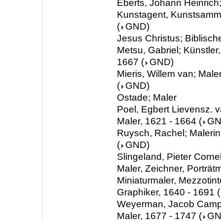
Eberts, Johann Heinrich;
Kunstagent, Kunstsamml
(
GND
)
Jesus Christus; Biblisch
Metsu, Gabriel; Künstler,
1667
(
GND
)
Mieris, Willem van; Male
(
GND
)
Ostade; Maler
Poel, Egbert Lievensz. v
Maler, 1621 - 1664
(
G
Ruysch, Rachel; Malerin
(
GND
)
Slingeland, Pieter Cornel
Maler, Zeichner, Porträtm
Miniaturmaler, Mezzotint
Graphiker, 1640 - 1691
(
Weyerman, Jacob Campo; 
Maler, 1677 - 1747
(
G