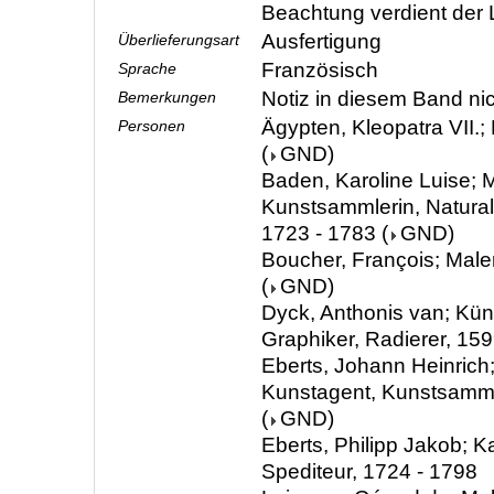
Beachtung verdient der 
Ausfertigung
Überlieferungsart
Französisch
Sprache
Notiz in diesem Band ni
Bemerkungen
Ägypten, Kleopatra VII.;
Personen
(
GND
)
Baden, Karoline Luise; M
Kunstsammlerin, Natura
1723 - 1783
(
GND
)
Boucher, François; Male
(
GND
)
Dyck, Anthonis van; Küns
Graphiker, Radierer, 159
Eberts, Johann Heinrich;
Kunstagent, Kunstsamml
(
GND
)
Eberts, Philipp Jakob; 
Spediteur, 1724 - 1798