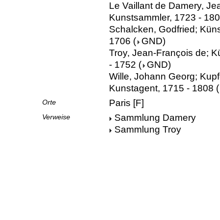
Le Vaillant de Damery, Je
Kunstsammler, 1723 - 18
Schalcken, Godfried; Künst
1706
(
GND
)
Troy, Jean-François de; Kü
- 1752
(
GND
)
Wille, Johann Georg; Kupf
Kunstagent, 1715 - 1808
(
Paris [F]
Orte
Sammlung Damery
Verweise
Sammlung Troy