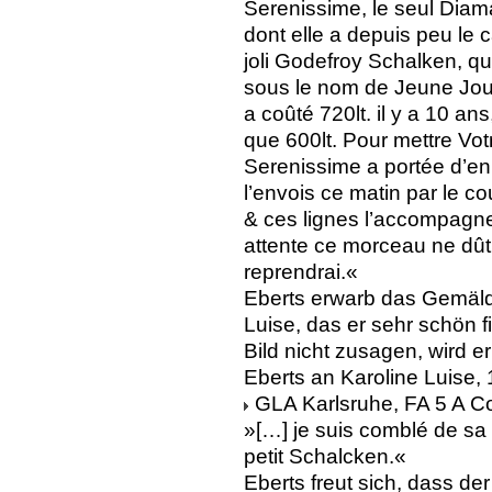
Serenissime, le seul Diama
dont elle a depuis peu le c
joli Godefroy Schalken, qu
sous le nom de Jeune Joue
a coûté 720lt. il y a 10 ans
que 600lt. Pour mettre Vot
Serenissime a portée d’en
l’envois ce matin par le co
& ces lignes l’accompagne
attente ce morceau ne dût 
reprendrai.«
Eberts erwarb das Gemäld
Luise, das er sehr schön fi
Bild nicht zusagen, wird 
Eberts an Karoline Luise,
GLA Karlsruhe, FA 5 A Co
»[…] je suis comblé de sa s
petit Schalcken.«
Eberts freut sich, dass de