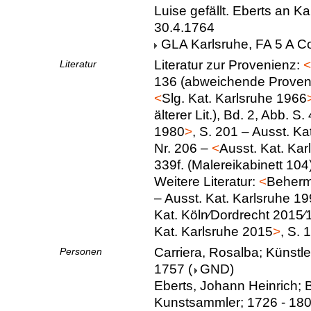
Luise gefällt. Eberts an Ka
30.4.1764
GLA Karlsruhe, FA 5 A Co
Literatur zur Provenienz:
<
Literatur
136 (abweichende Proveni
<
Slg. Kat. Karlsruhe 1966
älterer Lit.), Bd. 2, Abb. S
1980
>
, S. 201 – Ausst. Ka
Nr. 206 –
<
Ausst. Kat. Ka
339f. (Malereikabinett 104
Weitere Literatur:
<
Beher
– Ausst. Kat. Karlsruhe 19
Kat. Köln∕Dordrecht 2015∕
Kat. Karlsruhe 2015
>
, S. 
Carriera, Rosalba; Künstler
Personen
1757
(
GND
)
Eberts, Johann Heinrich; 
Kunstsammler; 1726 - 18