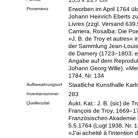
Erworben im April 1764 üb
Provenienz
Johann Heinrich Eberts z
Livres (zzgl. Versand 63
Carriera, Rosalba: Die Po
»J. B. de Troy et autres« i
der Sammlung Jean-Louis-A
de Damery (1723–1803; e
Angabe auf dem Reproduk
Johann Georg Wille). »Mel
1784, Nr. 134
Staatliche Kunsthalle Kar
Aufbewahrungsort
283
Inventarnummer
Aukt. Kat.: J. B. (sic) de T
Quellenzitat
François de Troy, 1669–17
Französischen Akademie i
5.5.1764 (Lugt 1938, Nr. 1
»J’ai achetté à l’intention