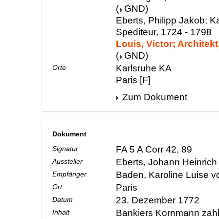
(
GND
)
Eberts, Philipp Jakob; 
Spediteur, 1724 - 1798
Louis, Victor; Architekt
(
GND
)
Karlsruhe KA
Orte
Paris [F]
Zum Dokument
Dokument
FA 5 A Corr 42, 89
Signatur
Eberts, Johann Heinric
Aussteller
Baden, Karoline Luise 
Empfänger
Paris
Ort
23. Dezember 1772
Datum
Bankiers Kornmann zahl
Inhalt