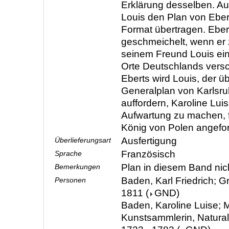
Erklärung desselben. A
Louis den Plan von Eber
Format übertragen. Eber
geschmeichelt, wenn er
seinem Freund Louis ei
Orte Deutschlands vers
Eberts wird Louis, der ü
Generalplan von Karlsruhe
auffordern, Karoline Luis
Aufwartung zu machen, f
König von Polen angefor
Ausfertigung
Überlieferungsart
Französisch
Sprache
Plan in diesem Band nic
Bemerkungen
Baden, Karl Friedrich; G
Personen
1811
(
GND
)
Baden, Karoline Luise; M
Kunstsammlerin, Natura