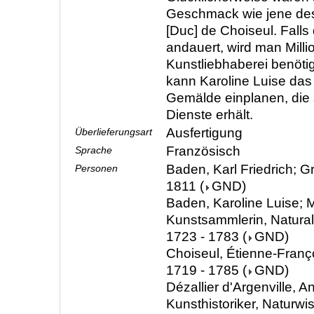
Geschmack wie jene des
[Duc] de Choiseul. Falls 
andauert, wird man Milli
Kunstliebhaberei benötig
kann Karoline Luise das 
Gemälde einplanen, die 
Dienste erhält.
Ausfertigung
Überlieferungsart
Französisch
Sprache
Baden, Karl Friedrich; G
Personen
1811
(
GND
)
Baden, Karoline Luise; M
Kunstsammlerin, Natura
1723 - 1783
(
GND
)
Choiseul, Étienne-Françoi
1719 - 1785
(
GND
)
Dézallier d'Argenville, A
Kunsthistoriker, Naturwi