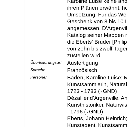
Karoline Luise keine an
ihren Plänen erwähnt, ho
Umsetzung. Für das Werk
Geschenk von 8 bis 10 L
angemessen. D'Argenvill
Katalog seiner Mappen 
die Eberts' Bruder [Phili
von zehn bis zwölf Tage
zustellen wird.
Ausfertigung
Überlieferungsart
Französisch
Sprache
Baden, Karoline Luise; M
Personen
Kunstsammlerin, Natura
1723 - 1783
(
GND
)
Dézallier d'Argenville, A
Kunsthistoriker, Naturwi
- 1796
(
GND
)
Eberts, Johann Heinrich;
Kunstagent, Kunstsamml