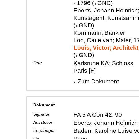
- 1796
(
GND
)
Eberts, Johann Heinrich;
Kunstagent, Kunstsamml
(
GND
)
Kornmann; Bankier
Loo, Carle van; Maler, 1
Louis, Victor; Architekt
(
GND
)
Karlsruhe KA; Schloss
Orte
Paris [F]
Zum Dokument
Dokument
FA 5 A Corr 42, 90
Signatur
Eberts, Johann Heinric
Aussteller
Baden, Karoline Luise 
Empfänger
Paris
Ort