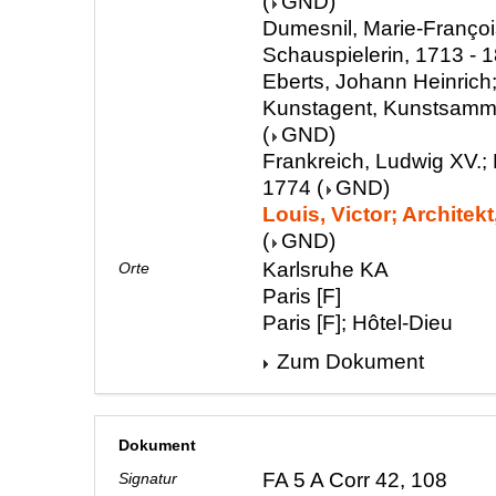
(
GND
)
Dumesnil, Marie-Françoi
Schauspielerin, 1713 - 
Eberts, Johann Heinrich;
Kunstagent, Kunstsamml
(
GND
)
Frankreich, Ludwig XV.; 
1774
(
GND
)
Louis, Victor; Architekt
(
GND
)
Karlsruhe KA
Orte
Paris [F]
Paris [F]; Hôtel-Dieu
Zum Dokument
Dokument
FA 5 A Corr 42, 108
Signatur