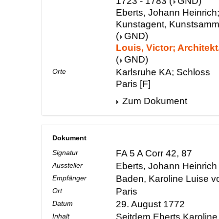
1723 - 1783
(
GND
)
Eberts, Johann Heinrich;
Kunstagent, Kunstsamml
(
GND
)
Louis, Victor; Architekt
(
GND
)
Karlsruhe KA; Schloss
Orte
Paris [F]
Zum Dokument
Dokument
FA 5 A Corr 42, 87
Signatur
Eberts, Johann Heinric
Aussteller
Baden, Karoline Luise 
Empfänger
Paris
Ort
29. August 1772
Datum
Seitdem Eberts Karolin
Inhalt