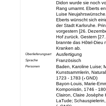
Didon wurde sie noch v
Rang umarmt. Eberts ent
Luise Neujahrswünsche.
Eberts wünscht sich ein
der Stadt Karlsruhe. Pri
vorgestern [26. Dezemb
Hof zurück. Gestern [2
brannte das Hôtel-Dieu 
Kranken ab.
Ausfertigung
Überlieferungsart
Französisch
Sprache
Baden, Karoline Luise; M
Personen
Kunstsammlerin, Natura
1723 - 1783
(
GND
)
Bayon-Louis, Marie-Emm
Komponistin, 1746 - 18
Clairon, Claire Josèphe 
LaTude; Schauspielerin,