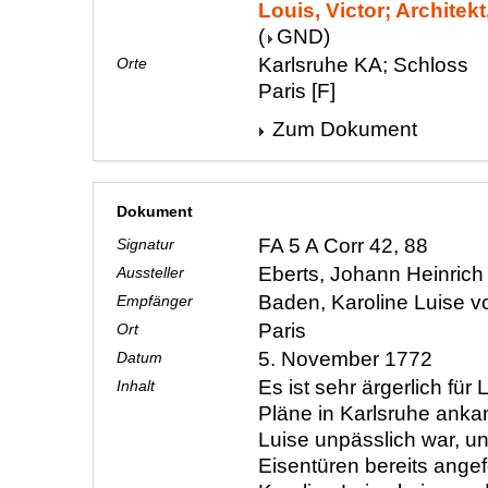
Louis, Victor; Architekt
(
GND
)
Karlsruhe KA; Schloss
Orte
Paris [F]
Zum Dokument
Dokument
FA 5 A Corr 42, 88
Signatur
Eberts, Johann Heinric
Aussteller
Baden, Karoline Luise 
Empfänger
Paris
Ort
5. November 1772
Datum
Es ist sehr ärgerlich für 
Inhalt
Pläne in Karlsruhe anka
Luise unpässlich war, un
Eisentüren bereits angef