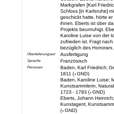
Markgrafen [Karl Friedri
Schloss [in Karlsruhe] m
geschickt hatte, hörte e
ihnen. Eberts ist über d
Projekts beunruhigt. Eber
Karoline Luise von der I
zufrieden ist. Fragt na
bezüglich des Honorars
Ausfertigung
Überlieferungsart
Französisch
Sprache
Baden, Karl Friedrich; G
Personen
1811
(
GND
)
Baden, Karoline Luise; M
Kunstsammlerin, Natura
1723 - 1783
(
GND
)
Eberts, Johann Heinrich;
Kunstagent, Kunstsamml
(
GND
)