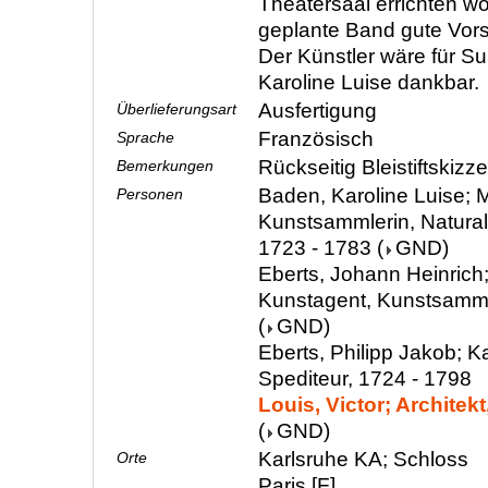
Theatersaal errichten wo
geplante Band gute Vors
Der Künstler wäre für Su
Karoline Luise dankbar.
Ausfertigung
Überlieferungsart
Französisch
Sprache
Rückseitig Bleistiftskizz
Bemerkungen
Baden, Karoline Luise; M
Personen
Kunstsammlerin, Natura
1723 - 1783
(
GND
)
Eberts, Johann Heinrich;
Kunstagent, Kunstsamml
(
GND
)
Eberts, Philipp Jakob; 
Spediteur, 1724 - 1798
Louis, Victor; Architekt
(
GND
)
Karlsruhe KA; Schloss
Orte
Paris [F]