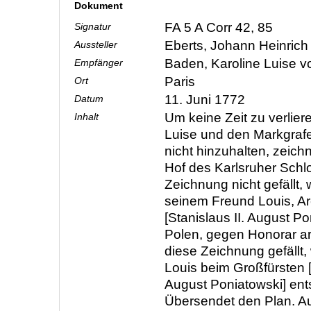
Dokument
FA 5 A Corr 42, 85
Signatur
Eberts, Johann Heinric
Aussteller
Baden, Karoline Luise 
Empfänger
Paris
Ort
11. Juni 1772
Datum
Um keine Zeit zu verlier
Inhalt
Luise und den Markgrafen
nicht hinzuhalten, zeich
Hof des Karlsruher Schl
Zeichnung nicht gefällt, w
seinem Freund Louis, Ar
[Stanislaus II. August P
Polen, gegen Honorar ar
diese Zeichnung gefällt,
Louis beim Großfürsten [
August Poniatowski] ent
Übersendet den Plan. Au