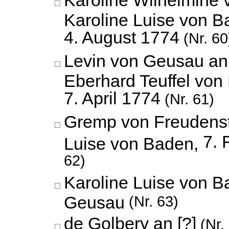
Karoline Wilhelmine
Karoline Luise von B
4. August 1774
(Nr. 60
Levin von Geusau an 
Eberhard Teuffel von
7. April 1774
(Nr. 61)
Gremp von Freudenst
7. 
Luise von Baden,
62)
Karoline Luise von B
Geusau
(Nr. 63)
de Golbery an [?]
(Nr.