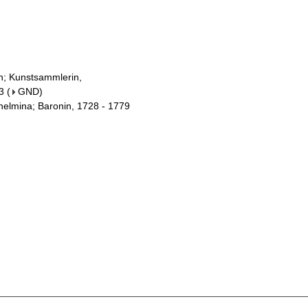
in; Kunstsammlerin,
3
(
GND
)
helmina; Baronin, 1728 - 1779