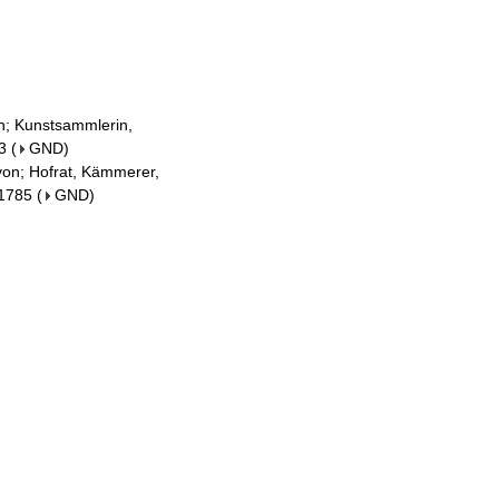
in; Kunstsammlerin,
3
(
GND
)
von; Hofrat, Kämmerer,
 1785
(
GND
)