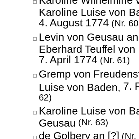
Karoline Wilhelmine
Karoline Luise von B
4. August 1774
(Nr. 60
Levin von Geusau an 
Eberhard Teuffel von
7. April 1774
(Nr. 61)
Gremp von Freudenst
7. 
Luise von Baden,
62)
Karoline Luise von B
Geusau
(Nr. 63)
de Golbery an [?]
(Nr.