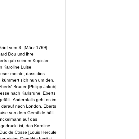
 Brief vom 8. [März 1769]
ard Dou und ihre
berts gab seinem Kopisten
n Karoline Luise
eser meinte, dass dies
s kümmert sich nun um den,
 Eberts' Bruder [Philipp Jakob]
esse nach Karlsruhe. Eberts
gefällt. Andernfalls geht es im
d darauf nach London. Eberts
Luise von dem Gemälde hält.
inckelmann auf das
edruckt ist, das Karoline
n Duc de Cossé [Louis Hercule
der einige Gemälde besitzt,