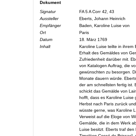
Dokument
Signatur
FA 5 A Corr 42, 43
Aussteller
Eberts, Johann Heinrich
Empfänger
Baden, Karoline Luise von
Ort
Paris
Datum
18. März 1769
Inhalt
Karoline Luise teilte in ihrem
Erhalt des Gemäldes von Ger
Zufriedenheit darüber mit. E
von Katalogen Auftrag, die vo
gewünschten zu besorgen. Di
Monate dauern würde. Ebert
der am schnellsten fertig ist.
schickt das Gemälde von Lair
hofft, dass es Karoline Luise 
Herbst nach Paris zurück un
wüsste gerne, was Karoline 
Verweist auf die Eloge von W
Gemälde, die in dem Werk abg
Luise besitzt. Eberts traf de
Timoléon Cossé de Brissac], 