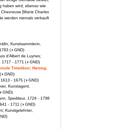
g haben wird, ebenso wie
 Chevreuse [Marie Charles
tte werden niemals verkauft
räfin; Kunstsammlerin,
 1783
(
GND
)
is d'Albert de Luynes;
, 1717 - 1771
(
GND
)
rcule Timoléon; Herzog,
(
GND
)
, 1613 - 1675
(
GND
)
kier, Kunstagent,
GND
)
ann, Spediteur, 1724 - 1798
1641 - 1711
(
GND
)
; Kunstgelehrter,
GND
)