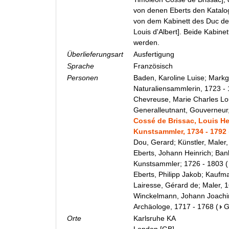
von denen Eberts den Katalo
von dem Kabinett des Duc de
Louis d'Albert]. Beide Kabine
werden.
Überlieferungsart
Ausfertigung
Sprache
Französisch
Personen
Baden, Karoline Luise; Markg
Naturaliensammlerin, 1723 -
Chevreuse, Marie Charles Lou
Generalleutnant, Gouverneur
Cossé de Brissac, Louis He
Kunstsammler, 1734 - 1792
Dou, Gerard; Künstler, Maler
Eberts, Johann Heinrich; Ban
Kunstsammler; 1726 - 1803
(
Eberts, Philipp Jakob; Kaufm
Lairesse, Gérard de; Maler, 
Winckelmann, Johann Joachim
Archäologe, 1717 - 1768
(
Orte
Karlsruhe KA