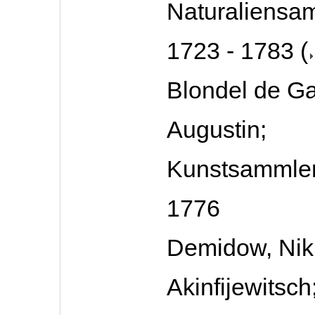
Naturaliensam
1723 - 1783
(
Blondel de G
Augustin;
Kunstsammler
1776
Demidow, Nik
Akinfijewitsch