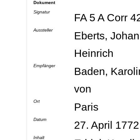
Dokument
Signatur
FA 5 A Corr 4
Aussteller
Eberts, Joha
Heinrich
Empfänger
Baden, Karoli
von
Ort
Paris
Datum
27. April 177
Inhalt