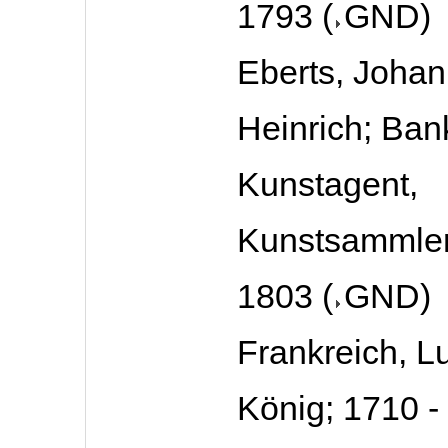
1793
(
GND
)
Eberts, Joha
Heinrich; Bank
Kunstagent,
Kunstsammler
1803
(
GND
)
Frankreich, L
König; 1710 -