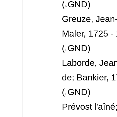
(
GND
)
Greuze, Jean-
Maler, 1725 -
(
GND
)
Laborde, Jea
de; Bankier, 
(
GND
)
Prévost l'aîné