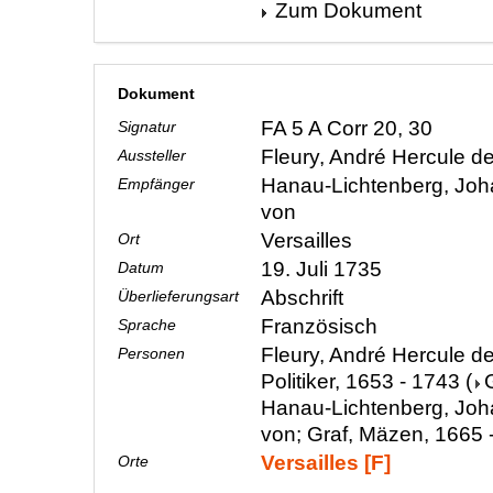
Zum Dokument
Dokument
FA 5 A Corr 20, 30
Signatur
Fleury, André Hercule d
Aussteller
Hanau-Lichtenberg, Joha
Empfänger
von
Versailles
Ort
19. Juli 1735
Datum
Abschrift
Überlieferungsart
Französisch
Sprache
Fleury, André Hercule de
Personen
Politiker, 1653 - 1743
(
Hanau-Lichtenberg, Joha
von; Graf, Mäzen, 1665 
Versailles [F]
Orte