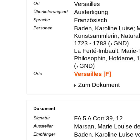
Versailles
Ort
Ausfertigung
Überlieferungsart
Französisch
Sprache
Baden, Karoline Luise; M
Personen
Kunstsammlerin, Natura
1723 - 1783
(
GND
)
La Ferté-Imbault, Marie
Philosophin, Hofdame, 
(
GND
)
Versailles [F]
Orte
Zum Dokument
Dokument
FA 5 A Corr 39, 12
Signatur
Marsan, Marie Louise d
Aussteller
Baden, Karoline Luise 
Empfänger