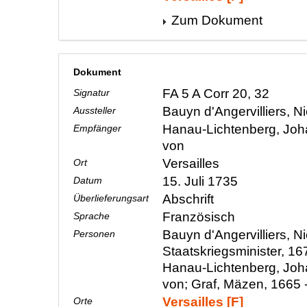
Zum Dokument
Dokument
FA 5 A Corr 20, 32
Signatur
Bauyn d'Angervilliers, N
Aussteller
Hanau-Lichtenberg, Joha
Empfänger
von
Versailles
Ort
15. Juli 1735
Datum
Abschrift
Überlieferungsart
Französisch
Sprache
Bauyn d'Angervilliers, N
Personen
Staatskriegsminister, 16
Hanau-Lichtenberg, Joha
von; Graf, Mäzen, 1665 
Versailles [F]
Orte