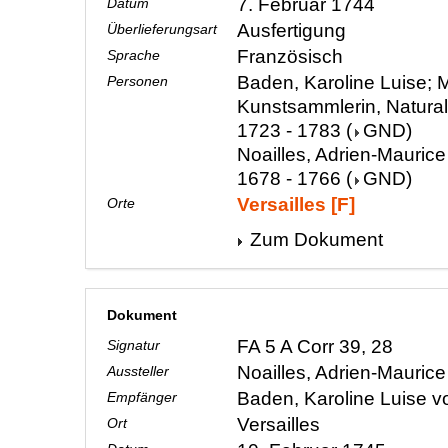
7. Februar 1744
Datum
Ausfertigung
Überlieferungsart
Französisch
Sprache
Baden, Karoline Luise; M
Personen
Kunstsammlerin, Natura
1723 - 1783
(
GND
)
Noailles, Adrien-Maurice
1678 - 1766
(
GND
)
Versailles [F]
Orte
Zum Dokument
Dokument
FA 5 A Corr 39, 28
Signatur
Noailles, Adrien-Mauric
Aussteller
Baden, Karoline Luise 
Empfänger
Versailles
Ort