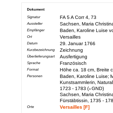
Dokument
FA 5 A Corr 4, 73
Signatur
Sachsen, Maria Christi
Aussteller
Baden, Karoline Luise 
Empfänger
Versailles
Ort
29. Januar 1766
Datum
Zeichnung
Kurzbezeichnung
Ausfertigung
Überlieferungsart
Französisch
Sprache
Höhe ca. 18 cm, Breite 
Format
Baden, Karoline Luise; M
Personen
Kunstsammlerin, Natura
1723 - 1783
(
GND
)
Sachsen, Maria Christin
Fürstäbtissin, 1735 - 17
Versailles [F]
Orte