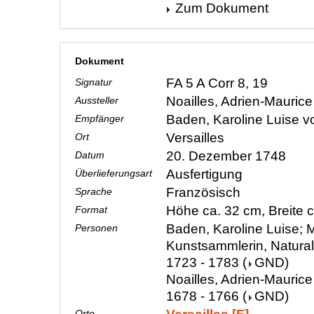
Zum Dokument
Dokument
FA 5 A Corr 8, 19
Signatur
Noailles, Adrien-Mauric
Aussteller
Baden, Karoline Luise 
Empfänger
Versailles
Ort
20. Dezember 1748
Datum
Ausfertigung
Überlieferungsart
Französisch
Sprache
Höhe ca. 32 cm, Breite 
Format
Baden, Karoline Luise; M
Personen
Kunstsammlerin, Natura
1723 - 1783
(
GND
)
Noailles, Adrien-Maurice
1678 - 1766
(
GND
)
Orte