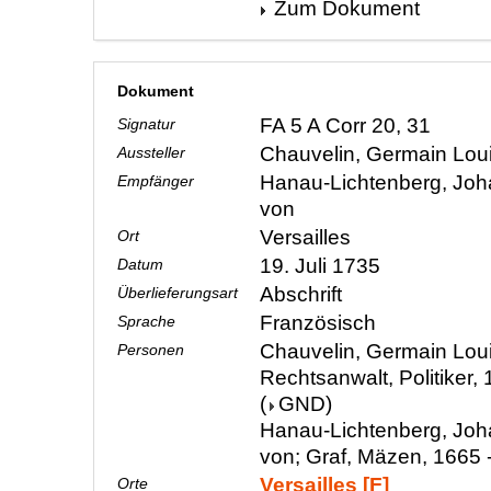
Zum Dokument
Dokument
FA 5 A Corr 20, 31
Signatur
Chauvelin, Germain Lou
Aussteller
Hanau-Lichtenberg, Joha
Empfänger
von
Versailles
Ort
19. Juli 1735
Datum
Abschrift
Überlieferungsart
Französisch
Sprache
Chauvelin, Germain Loui
Personen
Rechtsanwalt, Politiker,
(
GND
)
Hanau-Lichtenberg, Joha
von; Graf, Mäzen, 1665 
Versailles [F]
Orte