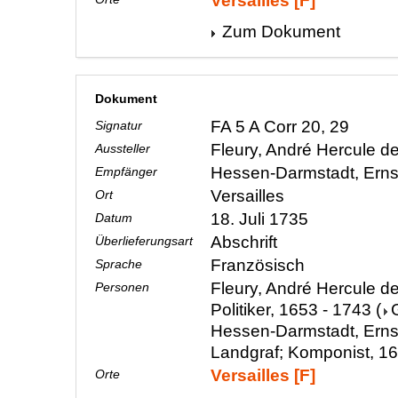
Versailles [F]
Zum Dokument
Dokument
FA 5 A Corr 20, 29
Signatur
Fleury, André Hercule d
Aussteller
Hessen-Darmstadt, Erns
Empfänger
Versailles
Ort
18. Juli 1735
Datum
Abschrift
Überlieferungsart
Französisch
Sprache
Fleury, André Hercule de
Personen
Politiker, 1653 - 1743
(
Hessen-Darmstadt, Erns
Landgraf; Komponist, 16
Versailles [F]
Orte