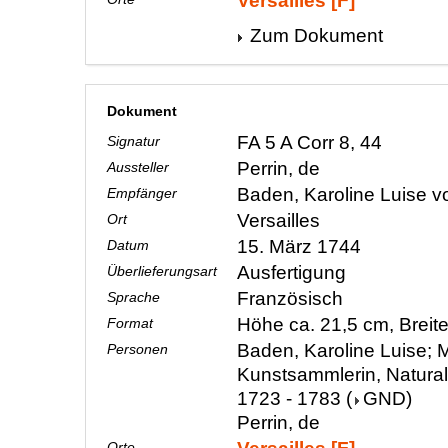
Versailles [F]
Zum Dokument
Dokument
FA 5 A Corr 8, 44
Signatur
Perrin, de
Aussteller
Baden, Karoline Luise 
Empfänger
Versailles
Ort
15. März 1744
Datum
Ausfertigung
Überlieferungsart
Französisch
Sprache
Höhe ca. 21,5 cm, Breit
Format
Baden, Karoline Luise; M
Personen
Kunstsammlerin, Natura
1723 - 1783
(
GND
)
Perrin, de
Orte