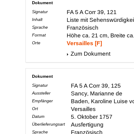
Dokument
FA 5 A Corr 39, 121
Signatur
Liste mit Sehenswürdigkeit
Inhalt
Französisch
Sprache
Höhe ca. 21 cm, Breite ca
Format
Versailles [F]
Orte
Zum Dokument
Dokument
FA 5 A Corr 39, 125
Signatur
Sancy, Marianne de
Aussteller
Baden, Karoline Luise 
Empfänger
Versailles
Ort
5. Oktober 1757
Datum
Ausfertigung
Überlieferungsart
Französisch
Sprache