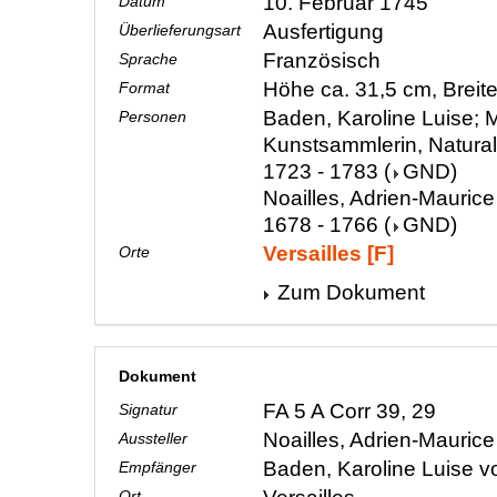
10. Februar 1745
Datum
Ausfertigung
Überlieferungsart
Französisch
Sprache
Höhe ca. 31,5 cm, Breit
Format
Baden, Karoline Luise; M
Personen
Kunstsammlerin, Natura
1723 - 1783
(
GND
)
Noailles, Adrien-Maurice
1678 - 1766
(
GND
)
Versailles [F]
Orte
Zum Dokument
Dokument
FA 5 A Corr 39, 29
Signatur
Noailles, Adrien-Mauric
Aussteller
Baden, Karoline Luise 
Empfänger
Ort