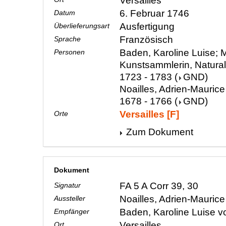
Versailles
6. Februar 1746
Datum
Ausfertigung
Überlieferungsart
Französisch
Sprache
Baden, Karoline Luise; M
Personen
Kunstsammlerin, Natura
1723 - 1783
(
GND
)
Noailles, Adrien-Maurice
1678 - 1766
(
GND
)
Versailles [F]
Orte
Zum Dokument
Dokument
FA 5 A Corr 39, 30
Signatur
Noailles, Adrien-Mauric
Aussteller
Baden, Karoline Luise 
Empfänger
Versailles
Ort