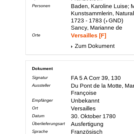
Baden, Karoline Luise; M
Personen
Kunstsammlerin, Natura
1723 - 1783
(
GND
)
Sancy, Marianne de
Versailles [F]
Orte
Zum Dokument
Dokument
FA 5 A Corr 39, 130
Signatur
Du Pont de la Motte, Ma
Aussteller
Françoise
Unbekannt
Empfänger
Versailles
Ort
30. Oktober 1780
Datum
Ausfertigung
Überlieferungsart
Französisch
Sprache