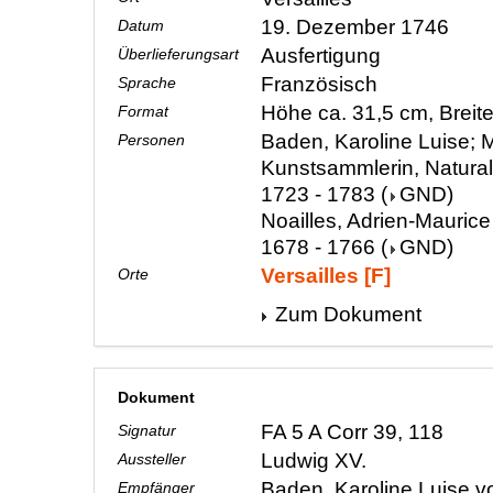
19. Dezember 1746
Datum
Ausfertigung
Überlieferungsart
Französisch
Sprache
Höhe ca. 31,5 cm, Breit
Format
Baden, Karoline Luise; M
Personen
Kunstsammlerin, Natura
1723 - 1783
(
GND
)
Noailles, Adrien-Maurice
1678 - 1766
(
GND
)
Versailles [F]
Orte
Zum Dokument
Dokument
FA 5 A Corr 39, 118
Signatur
Ludwig XV.
Aussteller
Baden, Karoline Luise v
Empfänger