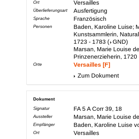
Versailles
Ort
Ausfertigung
Überlieferungsart
Französisch
Sprache
Baden, Karoline Luise; M
Personen
Kunstsammlerin, Natura
1723 - 1783
(
GND
)
Marsan, Marie Louise de
Prinzenerzieherin, 1720
Versailles [F]
Orte
Zum Dokument
Dokument
FA 5 A Corr 39, 18
Signatur
Marsan, Marie Louise d
Aussteller
Baden, Karoline Luise 
Empfänger
Versailles
Ort