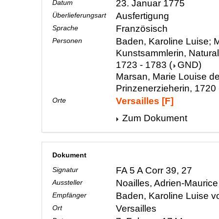
23. Januar 1775
Datum
Ausfertigung
Überlieferungsart
Französisch
Sprache
Baden, Karoline Luise; M
Personen
Kunstsammlerin, Natura
1723 - 1783
(
GND
)
Marsan, Marie Louise de
Prinzenerzieherin, 1720
Versailles [F]
Orte
Zum Dokument
Dokument
FA 5 A Corr 39, 27
Signatur
Noailles, Adrien-Mauric
Aussteller
Baden, Karoline Luise 
Empfänger
Versailles
Ort