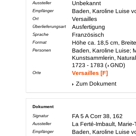
Unbekannt
Aussteller
Baden, Karoline Luise 
Empfänger
Versailles
Ort
Ausfertigung
Überlieferungsart
Französisch
Sprache
Höhe ca. 18,5 cm, Breit
Format
Baden, Karoline Luise; M
Personen
Kunstsammlerin, Natura
1723 - 1783
(
GND
)
Versailles [F]
Orte
Zum Dokument
Dokument
FA 5 A Corr 38, 162
Signatur
La Ferté-Imbault, Marie
Aussteller
Baden, Karoline Luise 
Empfänger