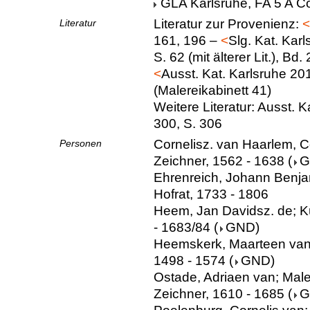
GLA Karlsruhe, FA 5 A Co
Literatur zur Provenienz:
<
Literatur
161, 196 –
<
Slg. Kat. Kar
S. 62 (mit älterer Lit.), Bd.
<
Ausst. Kat. Karlsruhe 20
(Malereikabinett 41)
Weitere Literatur: Ausst. Ka
300, S. 306
Cornelisz. van Haarlem, Co
Personen
Zeichner, 1562 - 1638
(
G
Ehrenreich, Johann Benja
Hofrat, 1733 - 1806
Heem, Jan Davidsz. de; Kü
- 1683/84
(
GND
)
Heemskerk, Maarteen van; 
1498 - 1574
(
GND
)
Ostade, Adriaen van; Maler
Zeichner, 1610 - 1685
(
G