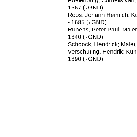
Poelenburg, Cornelis van;
1667
(
GND
)
Roos, Johann Heinrich; Kü
- 1685
(
GND
)
Rubens, Peter Paul; Maler
1640
(
GND
)
Schoock, Hendrick; Maler,
Verschuring, Hendrik; Küns
1690
(
GND
)