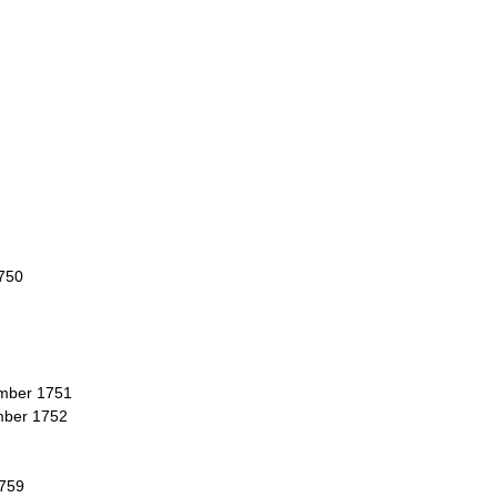
1750
mber 1751
mber 1752
1759