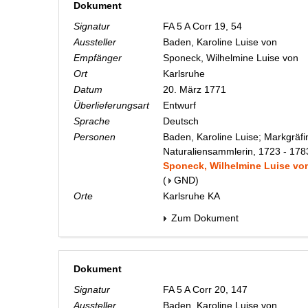
Dokument
Signatur
FA 5 A Corr 19, 54
Aussteller
Baden, Karoline Luise von
Empfänger
Sponeck, Wilhelmine Luise von
Ort
Karlsruhe
Datum
20. März 1771
Überlieferungsart
Entwurf
Sprache
Deutsch
Personen
Baden, Karoline Luise; Markgräfi
Naturaliensammlerin, 1723 - 178
Sponeck, Wilhelmine Luise von;
(
GND
)
Orte
Karlsruhe KA
Zum Dokument
Dokument
Signatur
FA 5 A Corr 20, 147
Aussteller
Baden, Karoline Luise von