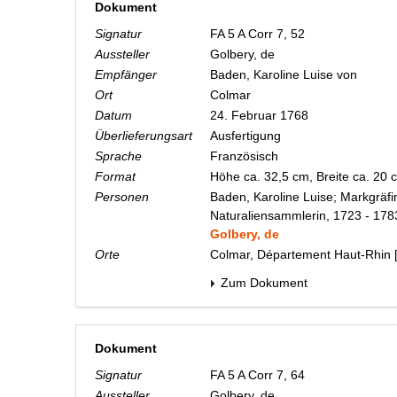
Dokument
Signatur
FA 5 A Corr 7, 52
Aussteller
Golbery, de
Empfänger
Baden, Karoline Luise von
Ort
Colmar
Datum
24. Februar 1768
Überlieferungsart
Ausfertigung
Sprache
Französisch
Format
Höhe ca. 32,5 cm, Breite ca. 20
Personen
Baden, Karoline Luise; Markgräfi
Naturaliensammlerin, 1723 - 178
Golbery, de
Orte
Colmar, Département Haut-Rhin 
Zum Dokument
Dokument
Signatur
FA 5 A Corr 7, 64
Aussteller
Golbery, de