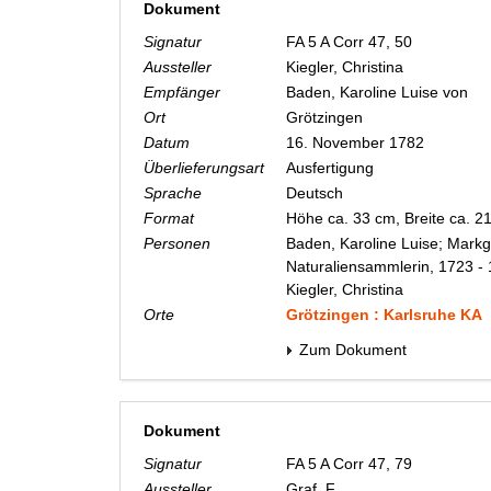
Dokument
Signatur
FA 5 A Corr 47, 50
Aussteller
Kiegler, Christina
Empfänger
Baden, Karoline Luise von
Ort
Grötzingen
Datum
16. November 1782
Überlieferungsart
Ausfertigung
Sprache
Deutsch
Format
Höhe ca. 33 cm, Breite ca. 
Personen
Baden, Karoline Luise; Markg
Naturaliensammlerin, 1723 -
Kiegler, Christina
Orte
Grötzingen : Karlsruhe KA
Zum Dokument
Dokument
Signatur
FA 5 A Corr 47, 79
Aussteller
Graf, F.