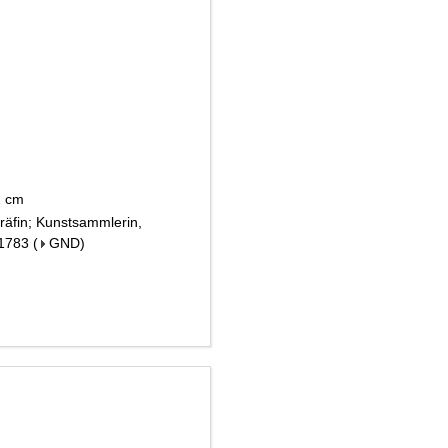
21 cm
räfin; Kunstsammlerin,
 1783
(
GND
)