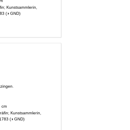
 cm
fin; Kunstsammlerin,
783
(
GND
)
tzingen.
14 cm
räfin; Kunstsammlerin,
 1783
(
GND
)