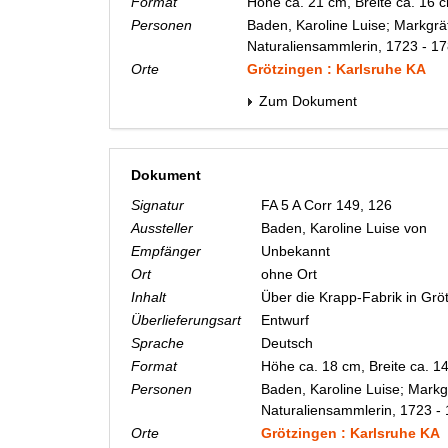
Format
Höhe ca. 21 cm, Breite ca. 16
Personen
Baden, Karoline Luise; Markgrä
Naturaliensammlerin, 1723 - 1
Orte
Grötzingen : Karlsruhe KA
Zum Dokument
Dokument
Signatur
FA 5 A Corr 149, 126
Aussteller
Baden, Karoline Luise von
Empfänger
Unbekannt
Ort
ohne Ort
Inhalt
Über die Krapp-Fabrik in Grö
Überlieferungsart
Entwurf
Sprache
Deutsch
Format
Höhe ca. 18 cm, Breite ca. 
Personen
Baden, Karoline Luise; Markg
Naturaliensammlerin, 1723 -
Orte
Grötzingen : Karlsruhe KA