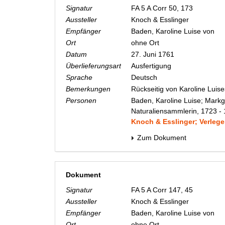
Signatur
FA 5 A Corr 50, 173
Aussteller
Knoch & Esslinger
Empfänger
Baden, Karoline Luise von
Ort
ohne Ort
Datum
27. Juni 1761
Überlieferungsart
Ausfertigung
Sprache
Deutsch
Bemerkungen
Rückseitig von Karoline Luis
Personen
Baden, Karoline Luise; Markg
Naturaliensammlerin, 1723 -
Knoch & Esslinger; Verlege
Zum Dokument
Dokument
Signatur
FA 5 A Corr 147, 45
Aussteller
Knoch & Esslinger
Empfänger
Baden, Karoline Luise von
Ort
ohne Ort