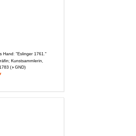
es Hand: "Eslinger 1761."
räfin; Kunstsammlerin,
 1783
(
GND
)
r