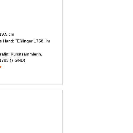
 19,5 cm
es Hand: "Eßlinger 1758. im
räfin; Kunstsammlerin,
 1783
(
GND
)
r