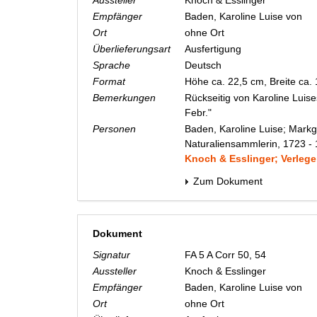
Aussteller
Knoch & Esslinger
Empfänger
Baden, Karoline Luise von
Ort
ohne Ort
Überlieferungsart
Ausfertigung
Sprache
Deutsch
Format
Höhe ca. 22,5 cm, Breite ca.
Bemerkungen
Rückseitig von Karoline Luis
Febr."
Personen
Baden, Karoline Luise; Markg
Naturaliensammlerin, 1723 -
Knoch & Esslinger; Verlege
Zum Dokument
Dokument
Signatur
FA 5 A Corr 50, 54
Aussteller
Knoch & Esslinger
Empfänger
Baden, Karoline Luise von
Ort
ohne Ort