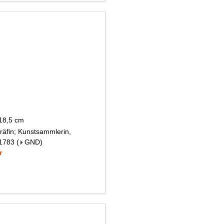
 18,5 cm
räfin; Kunstsammlerin,
 1783
(
GND
)
r