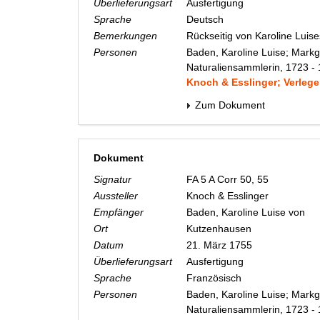
Überlieferungsart
Ausfertigung
Sprache
Deutsch
Bemerkungen
Rückseitig von Karoline Luis
Personen
Baden, Karoline Luise; Markg
Naturaliensammlerin, 1723 -
Knoch & Esslinger; Verlege
Zum Dokument
Dokument
Signatur
FA 5 A Corr 50, 55
Aussteller
Knoch & Esslinger
Empfänger
Baden, Karoline Luise von
Ort
Kutzenhausen
Datum
21. März 1755
Überlieferungsart
Ausfertigung
Sprache
Französisch
Personen
Baden, Karoline Luise; Markg
Naturaliensammlerin, 1723 -