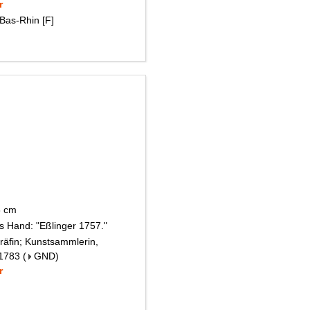
r
Bas-Rhin [F]
18 cm
es Hand: "Eßlinger 1757."
räfin; Kunstsammlerin,
 1783
(
GND
)
r