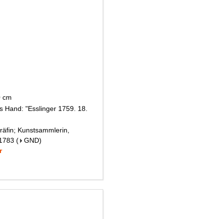
20 cm
s Hand: "Esslinger 1759. 18.
räfin; Kunstsammlerin,
 1783
(
GND
)
r