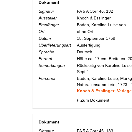
Dokument
Signatur
FA 5 A Corr 46, 132
Aussteller
Knoch & Esslinger
Empfänger
Baden, Karoline Luise von
Ort
ohne Ort
Datum
18. September 1759
Überlieferungsart
Ausfertigung
Sprache
Deutsch
Format
Höhe ca. 17 cm, Breite ca. 
Bemerkungen
Rückseitig von Karoline Luise
Sept."
Personen
Baden, Karoline Luise; Markg
Naturaliensammlerin, 1723 -
Knoch & Esslinger; Verlege
Zum Dokument
Dokument
Signatur
FA 5 A Corr 46, 133