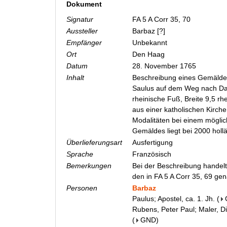
Dokument
Signatur
FA 5 A Corr 35, 70
Aussteller
Barbaz [?]
Empfänger
Unbekannt
Ort
Den Haag
Datum
28. November 1765
Inhalt
Beschreibung eines Gemälde
Saulus auf dem Weg nach Dam
rheinische Fuß, Breite 9,5 r
aus einer katholischen Kirch
Modalitäten bei einem möglic
Gemäldes liegt bei 2000 hol
Überlieferungsart
Ausfertigung
Sprache
Französisch
Bemerkungen
Bei der Beschreibung handelt
den in FA 5 A Corr 35, 69 g
Personen
Barbaz
Paulus; Apostel, ca. 1. Jh.
(
Rubens, Peter Paul; Maler, D
(
GND
)