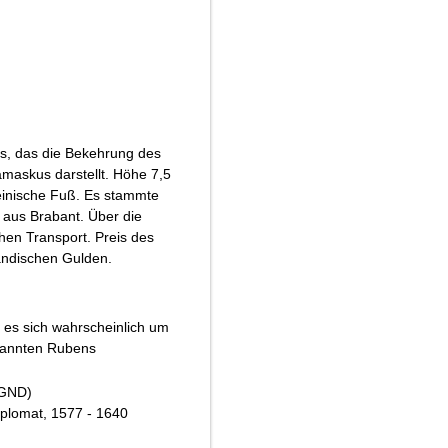
s, das die Bekehrung des
askus darstellt. Höhe 7,5
heinische Fuß. Es stammte
e aus Brabant. Über die
hen Transport. Preis des
ländischen Gulden.
 es sich wahrscheinlich um
enannten Rubens
GND
)
iplomat, 1577 - 1640