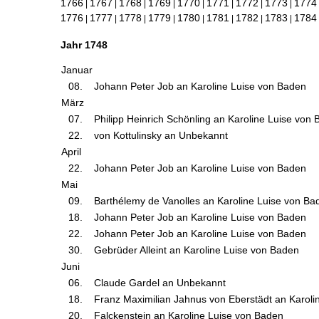
1766
1767
1768
1769
1770
1771
1772
1773
1774
|
|
|
|
|
|
|
|
1776
1777
1778
1779
1780
1781
1782
1783
1784
|
|
|
|
|
|
|
|
Jahr 1748
Januar
08.
Johann Peter Job an Karoline Luise von Baden
März
07.
Philipp Heinrich Schönling an Karoline Luise von
22.
von Kottulinsky an Unbekannt
April
22.
Johann Peter Job an Karoline Luise von Baden
Mai
09.
Barthélemy de Vanolles an Karoline Luise von Ba
18.
Johann Peter Job an Karoline Luise von Baden
22.
Johann Peter Job an Karoline Luise von Baden
30.
Gebrüder Alleint an Karoline Luise von Baden
Juni
06.
Claude Gardel an Unbekannt
18.
Franz Maximilian Jahnus von Eberstädt an Karoli
20.
Falckenstein an Karoline Luise von Baden