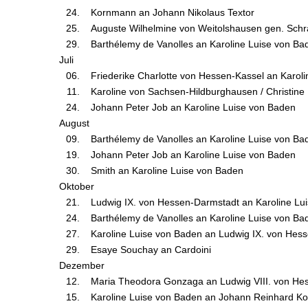
24.
Kornmann an Johann Nikolaus Textor
25.
Auguste Wilhelmine von Weitolshausen gen. Schr
29.
Barthélemy de Vanolles an Karoline Luise von Ba
Juli
06.
Friederike Charlotte von Hessen-Kassel an Karol
11.
Karoline von Sachsen-Hildburghausen / Christine
24.
Johann Peter Job an Karoline Luise von Baden
August
09.
Barthélemy de Vanolles an Karoline Luise von Ba
19.
Johann Peter Job an Karoline Luise von Baden
30.
Smith an Karoline Luise von Baden
Oktober
21.
Ludwig IX. von Hessen-Darmstadt an Karoline Lu
24.
Barthélemy de Vanolles an Karoline Luise von Ba
27.
Karoline Luise von Baden an Ludwig IX. von Hes
29.
Esaye Souchay an Cardoini
Dezember
12.
Maria Theodora Gonzaga an Ludwig VIII. von He
15.
Karoline Luise von Baden an Johann Reinhard K