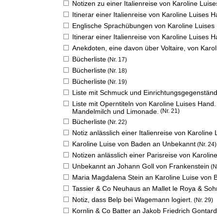
Notizen zu einer Italienreise von Karoline Luis
Itinerar einer Italienreise von Karoline Luises 
Englische Sprachübungen von Karoline Luises
Itinerar einer Italienreise von Karoline Luises 
Anekdoten, eine davon über Voltaire, von Karo
Bücherliste
(Nr. 17)
Bücherliste
(Nr. 18)
Bücherliste
(Nr. 19)
Liste mit Schmuck und Einrichtungsgegenständ
Liste mit Operntiteln von Karoline Luises Han
Mandelmilch und Limonade.
(Nr. 21)
Bücherliste
(Nr. 22)
Notiz anlässlich einer Italienreise von Karoline
Karoline Luise von Baden an Unbekannt
(Nr. 24)
Notizen anlässlich einer Parisreise von Karolin
Unbekannt an Johann Goll von Frankenstein
(N
Maria Magdalena Stein an Karoline Luise von
Tassier & Co Neuhaus an Mallet le Roya & So
Notiz, dass Belp bei Wagemann logiert.
(Nr. 29)
Kornlin & Co Batter an Jakob Friedrich Gontar