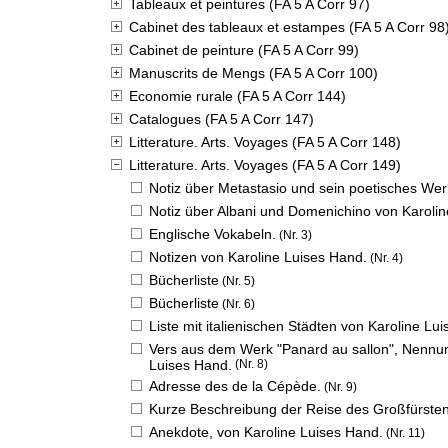
Tableaux et peintures (FA 5 A Corr 97)
Cabinet des tableaux et estampes (FA 5 A Corr 98
Cabinet de peinture (FA 5 A Corr 99)
Manuscrits de Mengs (FA 5 A Corr 100)
Economie rurale (FA 5 A Corr 144)
Catalogues (FA 5 A Corr 147)
Litterature. Arts. Voyages (FA 5 A Corr 148)
Litterature. Arts. Voyages (FA 5 A Corr 149)
Notiz über Metastasio und sein poetisches Wer
Notiz über Albani und Domenichino von Karolin
Englische Vokabeln.
(Nr. 3)
Notizen von Karoline Luises Hand.
(Nr. 4)
Bücherliste
(Nr. 5)
Bücherliste
(Nr. 6)
Liste mit italienischen Städten von Karoline Lu
Vers aus dem Werk "Panard au sallon", Nennu
Luises Hand.
(Nr. 8)
Adresse des de la Cépède.
(Nr. 9)
Kurze Beschreibung der Reise des Großfürsten
Anekdote, von Karoline Luises Hand.
(Nr. 11)