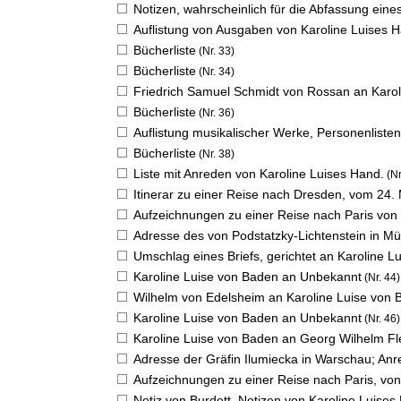
Notizen, wahrscheinlich für die Abfassung eines
Auflistung von Ausgaben von Karoline Luises 
Bücherliste
(Nr. 33)
Bücherliste
(Nr. 34)
Friedrich Samuel Schmidt von Rossan an Karo
Bücherliste
(Nr. 36)
Auflistung musikalischer Werke, Personenlisten
Bücherliste
(Nr. 38)
Liste mit Anreden von Karoline Luises Hand.
(Nr
Itinerar zu einer Reise nach Dresden, vom 24. 
Aufzeichnungen zu einer Reise nach Paris von 
Adresse des von Podstatzky-Lichtenstein in M
Umschlag eines Briefs, gerichtet an Karoline Lu
Karoline Luise von Baden an Unbekannt
(Nr. 44)
Wilhelm von Edelsheim an Karoline Luise von
Karoline Luise von Baden an Unbekannt
(Nr. 46)
Karoline Luise von Baden an Georg Wilhelm F
Adresse der Gräfin Ilumiecka in Warschau; Anr
Aufzeichnungen zu einer Reise nach Paris, von
Notiz von Burdett, Notizen von Karoline Luise