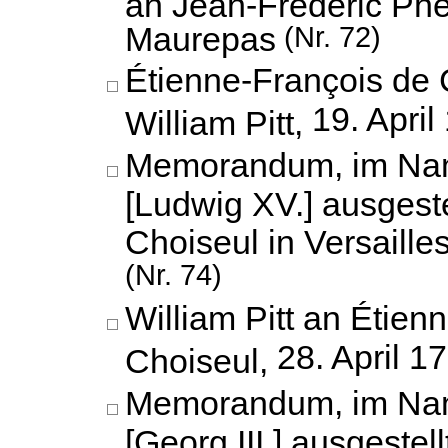
an Jean-Frédéric Ph
Maurepas
(Nr. 72)
Étienne-François de 
19. April
William Pitt,
Memorandum, im Na
[Ludwig XV.] ausgest
Choiseul in Versaille
(Nr. 74)
William Pitt an Étien
28. April 1
Choiseul,
Memorandum, im Na
[Georg III.] ausgestell