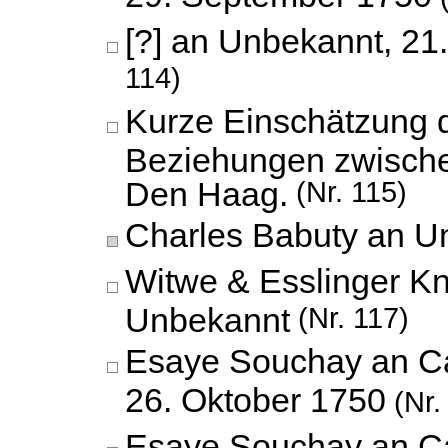
[?] an Unbekannt,
21
114)
Kurze Einschätzung d
Beziehungen zwisch
Den Haag.
(Nr. 115)
Charles Babuty an U
Witwe & Esslinger K
Unbekannt
(Nr. 117)
Esaye Souchay an Ca
26. Oktober 1750
(Nr.
Esaye Souchay an Ca