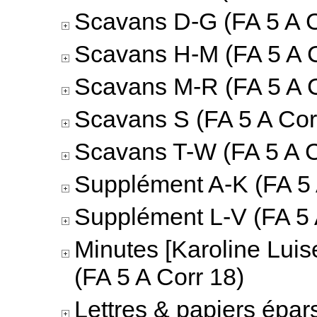
Scavans D-G (FA 5 A C
Scavans H-M (FA 5 A C
Scavans M-R (FA 5 A C
Scavans S (FA 5 A Cor
Scavans T-W (FA 5 A C
Supplément A-K (FA 5 
Supplément L-V (FA 5 
Minutes [Karoline Luis
(FA 5 A Corr 18)
Lettres & papiers épar