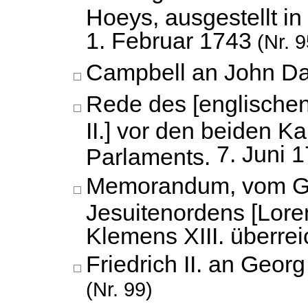
Hoeys, ausgestellt i
1. Februar 1743
(Nr. 9
Campbell an John Da
Rede des [englischen
II.] vor den beiden 
7. Juni 
Parlaments.
Memorandum, vom Ge
Jesuitenordens [Lore
Klemens XIII. überrei
Friedrich II. an Georg 
(Nr. 99)