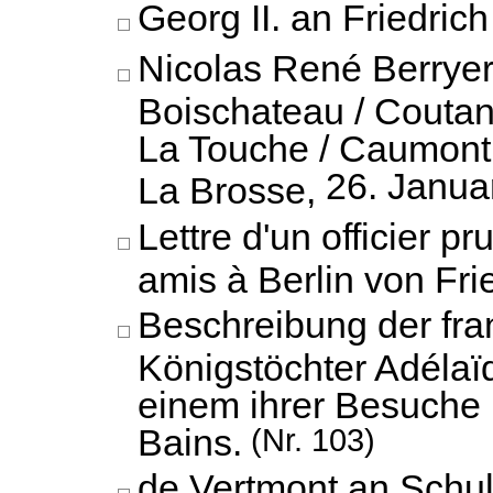
Georg II. an Friedrich 
Nicolas René Berryer
Boischateau / Coutanc
La Touche / Caumont 
26. Janua
La Brosse,
Lettre d'un officier p
amis à Berlin von Frie
Beschreibung der fr
Königstöchter Adélaïd
einem ihrer Besuche 
Bains.
(Nr. 103)
de Vertmont an Schu