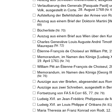
Verlautbarung des Generals [Pasquale Paoli] u
28. August 1768
Volk, ausgestellt in Corte.
(Nr. 
Aufstellung der Befehlshaber der Armee von 
Auszug aus einem Brief der Doktorin Martini [Wi
69)
Bücherliste
(Nr. 70)
Auszug aus einem Brief aus Wien über den Kun
Charles Geneviève Louis Auguste André Timot
Maurepas
(Nr. 72)
Étienne-François de Choiseul an William Pitt,
1
Memorandum, im Namen des Königs [Ludwig XV.]
19. April 1761
(Nr. 74)
William Pitt an Étienne-François de Choiseul,
2
Memorandum, im Namen des Königs [Georg III.] a
(Nr. 76)
Auszüge aus vier Briefen, abgesendet aus Ro
Auszüge aus zwei Schreiben, ausgestellt in B
Fortsetzung von FA 5 A Corr 65, 77.
(Nr. 79)
Ludwig XVI. an Jean-Frédéric Phélypeaux de
Ludwig XVI. an Louis Philippe d' Orléans
(Nr. 81)
Maria Theresia an Franz Konrad von Rodt,
12.