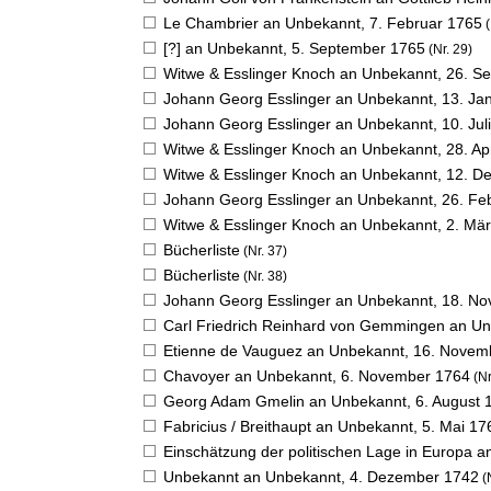
Le Chambrier an Unbekannt,
7. Februar 1765
(
[?] an Unbekannt,
5. September 1765
(Nr. 29)
Witwe & Esslinger Knoch an Unbekannt,
26. S
Johann Georg Esslinger an Unbekannt,
13. Ja
Johann Georg Esslinger an Unbekannt,
10. Jul
Witwe & Esslinger Knoch an Unbekannt,
28. Ap
Witwe & Esslinger Knoch an Unbekannt,
12. D
Johann Georg Esslinger an Unbekannt,
26. Fe
Witwe & Esslinger Knoch an Unbekannt,
2. Mä
Bücherliste
(Nr. 37)
Bücherliste
(Nr. 38)
Johann Georg Esslinger an Unbekannt,
18. No
Carl Friedrich Reinhard von Gemmingen an U
Etienne de Vauguez an Unbekannt,
16. Novem
Chavoyer an Unbekannt,
6. November 1764
(Nr
Georg Adam Gmelin an Unbekannt,
6. August 
Fabricius / Breithaupt an Unbekannt,
5. Mai 17
Einschätzung der politischen Lage in Europa a
Unbekannt an Unbekannt,
4. Dezember 1742
(N