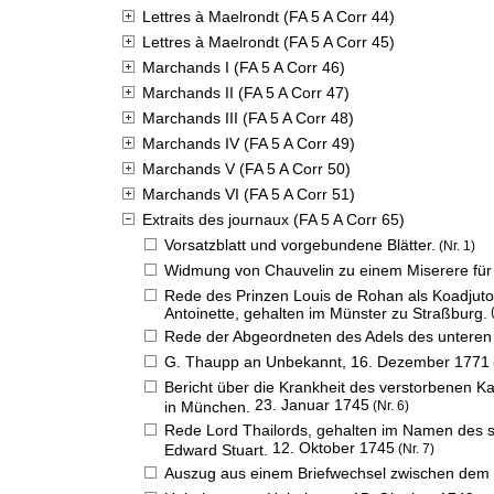
Lettres à Maelrondt (FA 5 A Corr 44)
Lettres à Maelrondt (FA 5 A Corr 45)
Marchands I (FA 5 A Corr 46)
Marchands II (FA 5 A Corr 47)
Marchands III (FA 5 A Corr 48)
Marchands IV (FA 5 A Corr 49)
Marchands V (FA 5 A Corr 50)
Marchands VI (FA 5 A Corr 51)
Extraits des journaux (FA 5 A Corr 65)
Vorsatzblatt und vorgebundene Blätter.
(Nr. 1)
Widmung von Chauvelin zu einem Miserere für 
Rede des Prinzen Louis de Rohan als Koadjutor
Antoinette, gehalten im Münster zu Straßburg.
(
Rede der Abgeordneten des Adels des unteren E
G. Thaupp an Unbekannt,
16. Dezember 1771
Bericht über die Krankheit des verstorbenen Kai
23. Januar 1745
in München.
(Nr. 6)
Rede Lord Thailords, gehalten im Namen des sc
12. Oktober 1745
Edward Stuart.
(Nr. 7)
Auszug aus einem Briefwechsel zwischen dem 