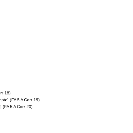
rr 18)
epte] (FA 5 A Corr 19)
] (FA 5 A Corr 20)