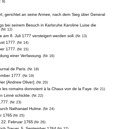
. 9)
t, gerichtet an seine Armee, nach dem Sieg über General
gs bei seinem Besuch in Karlsruhe Karoline Luise die
(Nr. 12)
am 8. Juli 1777 versteigert werden soll.
(Nr. 13)
ust 1777.
(Nr. 14)
ber 1777.
(Nr. 15)
dung einer Verfassung.
(Nr. 16)
rnal de Paris.
(Nr. 18)
ember 1777.
(Nr. 19)
ier [Andrew Oliver].
(Nr. 20)
e les romains donnoient à la Chaux von de la Faye.
(Nr. 21)
on Linné schickte.
(Nr. 22)
1777.
(Nr. 23)
durch Nathanael Hulme.
(Nr. 24)
er 1765
(Nr. 25)
,
22. Februar 1765
(Nr. 26)
rich Treuer,
5. September 1764
(Nr. 27)