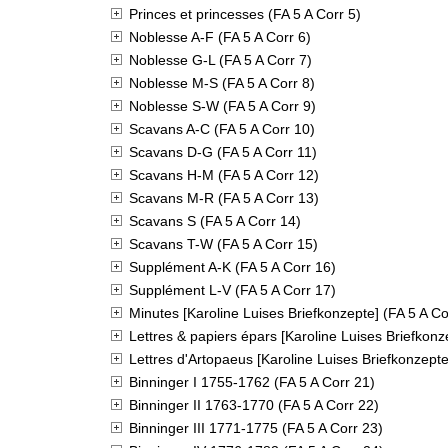
Princes et princesses (FA 5 A Corr 5)
Noblesse A-F (FA 5 A Corr 6)
Noblesse G-L (FA 5 A Corr 7)
Noblesse M-S (FA 5 A Corr 8)
Noblesse S-W (FA 5 A Corr 9)
Scavans A-C (FA 5 A Corr 10)
Scavans D-G (FA 5 A Corr 11)
Scavans H-M (FA 5 A Corr 12)
Scavans M-R (FA 5 A Corr 13)
Scavans S (FA 5 A Corr 14)
Scavans T-W (FA 5 A Corr 15)
Supplément A-K (FA 5 A Corr 16)
Supplément L-V (FA 5 A Corr 17)
Minutes [Karoline Luises Briefkonzepte] (FA 5 A Co
Lettres & papiers épars [Karoline Luises Briefkonz
Lettres d'Artopaeus [Karoline Luises Briefkonzepte
Binninger I 1755-1762 (FA 5 A Corr 21)
Binninger II 1763-1770 (FA 5 A Corr 22)
Binninger III 1771-1775 (FA 5 A Corr 23)