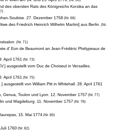
(Nr. 66)
nd des obersten Rats des Königreichs Korsika an das
67)
Rohan-Soubise.
27. Dezember 1758
(Nr. 68)
twe des Friedrich Heinrich Wilhelm Martini] aus Berlin.
(Nr.
stsalon.
(Nr. 71)
hée d' Eon de Beaumont an Jean-Frédéric Phélypeaux de
9. April 1761
(Nr. 73)
 ausgestellt vom Duc de Choiseul in Versailles.
8. April 1761
(Nr. 75)
usgestellt von William Pitt in Whitehall.
28. April 1761
m, Genua, Toulon und Lyon.
12. November 1757
(Nr. 77)
erlin und Magdeburg.
11. November 1757
(Nr. 78)
 Maurepas,
15. Mai 1774
(Nr. 80)
 Juli 1760
(Nr. 82)