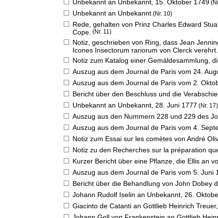
Unbekannt an Unbekannt,
15. Oktober 1749
(Nr
Unbekannt an Unbekannt
(Nr. 10)
Rede, gehalten von Prinz Charles Edward Stuar
Cope.
(Nr. 11)
Notiz, geschrieben von Ring, dass Jean Jennin
Icones Insectorum rariorum von Clerck verehrt.
Notiz zum Katalog einer Gemäldesammlung, die 
Auszug aus dem Journal de Paris vom 24. Aug
Auszug aus dem Journal de Paris vom 2. Okto
Bericht über den Beschluss und die Verabschie
Unbekannt an Unbekannt,
28. Juni 1777
(Nr. 17)
Auszug aus den Nummern 228 und 229 des Jou
Auszug aus dem Journal de Paris vom 4. Sept
Notiz zum Essai sur les comètes von André Oliv
Notiz zu den Recherches sur la préparation qu
Kurzer Bericht über eine Pflanze, die Ellis an v
Auszug aus dem Journal de Paris vom 5. Juni 
Bericht über die Behandlung von John Dobey 
Johann Rudolf Iselin an Unbekannt,
26. Oktob
Giacinto de Catanti an Gottlieb Heinrich Treuer
Johann Goll von Frankenstein an Gottlieb Hein