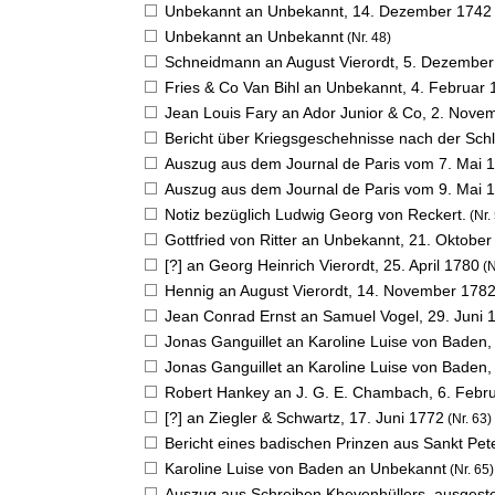
Unbekannt an Unbekannt,
14. Dezember 1742
Unbekannt an Unbekannt
(Nr. 48)
Schneidmann an August Vierordt,
5. Dezember
Fries & Co Van Bihl an Unbekannt,
4. Februar 
Jean Louis Fary an Ador Junior & Co,
2. Nove
Bericht über Kriegsgeschehnisse nach der Schl
Auszug aus dem Journal de Paris vom 7. Mai 
Auszug aus dem Journal de Paris vom 9. Mai 
Notiz bezüglich Ludwig Georg von Reckert.
(Nr.
Gottfried von Ritter an Unbekannt,
21. Oktober
[?] an Georg Heinrich Vierordt,
25. April 1780
(N
Hennig an August Vierordt,
14. November 178
Jean Conrad Ernst an Samuel Vogel,
29. Juni 
Jonas Ganguillet an Karoline Luise von Baden
Jonas Ganguillet an Karoline Luise von Baden
Robert Hankey an J. G. E. Chambach,
6. Febr
[?] an Ziegler & Schwartz,
17. Juni 1772
(Nr. 63)
Bericht eines badischen Prinzen aus Sankt Pet
Karoline Luise von Baden an Unbekannt
(Nr. 65)
Auszug aus Schreiben Khevenhüllers, ausgestel