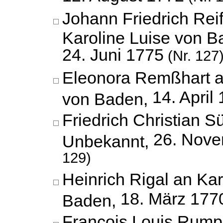
Johann Friedrich Reif
Karoline Luise von B
24. Juni 1775
(Nr. 127
Eleonora Remßhart a
14. April
von Baden,
Friedrich Christian S
26. Nov
Unbekannt,
129)
Heinrich Rigal an Kar
18. März 177
Baden,
François Louis Rumpl