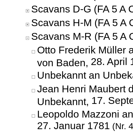
Scavans D-G (FA 5 A C
Scavans H-M (FA 5 A C
Scavans M-R (FA 5 A C
Otto Frederik Müller 
28. April
von Baden,
Unbekannt an Unbek
Jean Henri Maubert 
17. Sept
Unbekannt,
Leopoldo Mazzoni an
27. Januar 1781
(Nr. 4