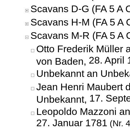
Scavans D-G (FA 5 A C
Scavans H-M (FA 5 A C
Scavans M-R (FA 5 A C
Otto Frederik Müller 
28. April
von Baden,
Unbekannt an Unbek
Jean Henri Maubert 
17. Sept
Unbekannt,
Leopoldo Mazzoni an
27. Januar 1781
(Nr. 4