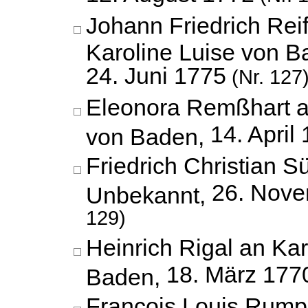
Johann Friedrich Reif
Karoline Luise von B
24. Juni 1775
(Nr. 127
Eleonora Remßhart a
14. April
von Baden,
Friedrich Christian S
26. Nov
Unbekannt,
129)
Heinrich Rigal an Kar
18. März 177
Baden,
François Louis Rumpl