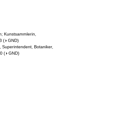
in; Kunstsammlerin,
3
(
GND
)
r, Superintendent, Botaniker,
90
(
GND
)