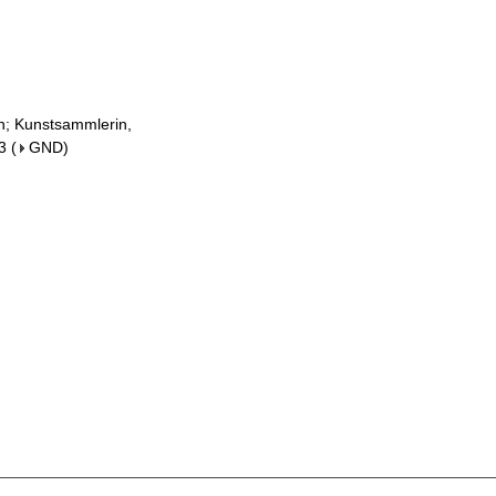
in; Kunstsammlerin,
3
(
GND
)