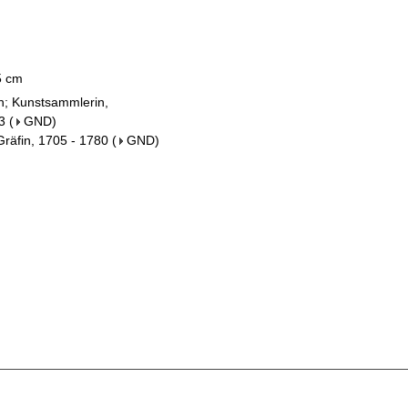
,5 cm
in; Kunstsammlerin,
3
(
GND
)
Gräfin, 1705 - 1780
(
GND
)