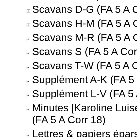
Scavans D-G (FA 5 A C
Scavans H-M (FA 5 A C
Scavans M-R (FA 5 A C
Scavans S (FA 5 A Cor
Scavans T-W (FA 5 A C
Supplément A-K (FA 5 
Supplément L-V (FA 5 
Minutes [Karoline Luis
(FA 5 A Corr 18)
Lettres & papiers épar