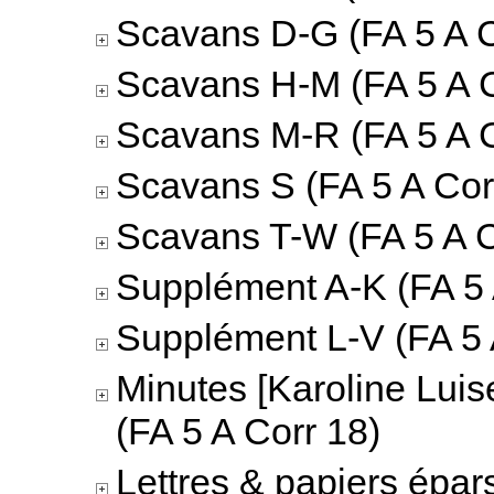
Scavans D-G (FA 5 A C
Scavans H-M (FA 5 A C
Scavans M-R (FA 5 A C
Scavans S (FA 5 A Cor
Scavans T-W (FA 5 A C
Supplément A-K (FA 5 
Supplément L-V (FA 5 
Minutes [Karoline Luis
(FA 5 A Corr 18)
Lettres & papiers épar