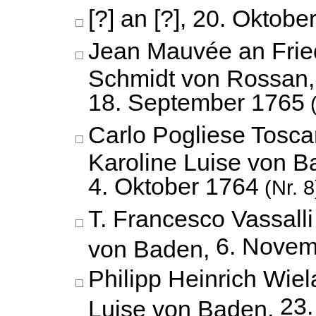
[?] an [?],
20. Oktobe
Jean Mauvée an Frie
Schmidt von Rossan,
18. September 1765
(
Carlo Pogliese Tosc
Karoline Luise von B
4. Oktober 1764
(Nr. 8
T. Francesco Vassalli
6. Novem
von Baden,
Philipp Heinrich Wiel
23
Luise von Baden,