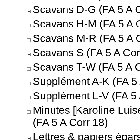
Scavans D-G (FA 5 A C
Scavans H-M (FA 5 A C
Scavans M-R (FA 5 A C
Scavans S (FA 5 A Cor
Scavans T-W (FA 5 A C
Supplément A-K (FA 5 
Supplément L-V (FA 5 
Minutes [Karoline Luis
(FA 5 A Corr 18)
Lettres & papiers épar