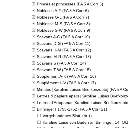
Princes et princesses (FA 5 A Corr 5)
Noblesse A-F (FA 5 A Corr 6)
Noblesse G-L (FA 5 A Corr 7)
Noblesse M-S (FA 5 A Corr 8)
Noblesse S-W (FA 5 A Corr 9)
Scavans A-C (FA 5 A Corr 10)
Scavans D-G (FA 5 A Corr 11)
Scavans H-M (FA 5 A Corr 12)
Scavans M-R (FA 5 A Corr 13)
Scavans S (FA 5 A Corr 14)
Scavans T-W (FA 5 A Corr 15)
Supplément A-K (FA 5 A Corr 16)
Supplément L-V (FA 5 A Corr 17)
Minutes [Karoline Luises Briefkonzepte] (FA 5 A Co
Lettres & papiers épars [Karoline Luises Briefkonz
Lettres d'Artopaeus [Karoline Luises Briefkonzepte
Binninger I 1755-1762 (FA 5 A Corr 21)
Vorgebundenes Blatt.
(Nr. 1)
Karoline Luise von Baden an Binninger,
14. Ok