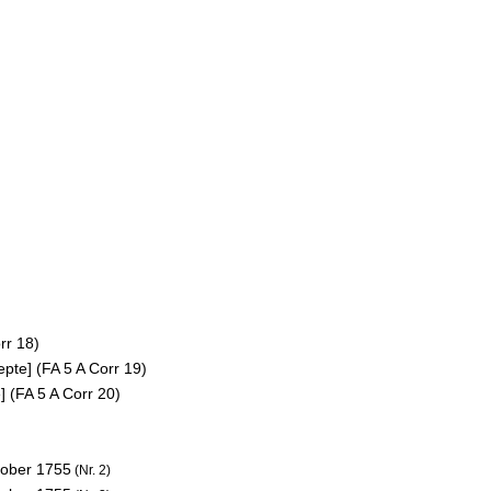
rr 18)
epte] (FA 5 A Corr 19)
] (FA 5 A Corr 20)
tober 1755
(Nr. 2)