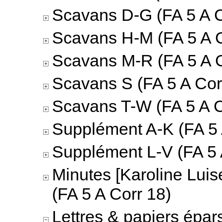
Scavans D-G (FA 5 A C
Scavans H-M (FA 5 A C
Scavans M-R (FA 5 A C
Scavans S (FA 5 A Cor
Scavans T-W (FA 5 A C
Supplément A-K (FA 5 
Supplément L-V (FA 5 
Minutes [Karoline Luis
(FA 5 A Corr 18)
Lettres & papiers épar