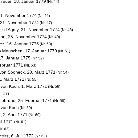
Treuer,
18. Januar 1779
(Nr. 44)
21. November 1774
(Nr. 46)
21. November 1774
(Nr. 47)
er d'Agoty,
21. November 1774
(Nr. 48)
ton,
25. November 1774
(Nr. 49)
uez,
16. Januar 1775
(Nr. 50)
ian Meuschen,
17. Januar 1779
(Nr. 51)
17. Januar 1775
(Nr. 52)
ebruar 1771
(Nr. 53)
 von Sponeck,
20. März 1771
(Nr. 54)
1. März 1771
(Nr. 55)
t von Koch,
1. März 1771
(Nr. 56)
r. 57)
chebrune,
25. Februar 1771
(Nr. 58)
t von Koch
(Nr. 59)
n,
2. April 1771
(Nr. 60)
ril 1771
(Nr. 61)
r. 62)
tritz,
6. Juli 1772
(Nr. 63)