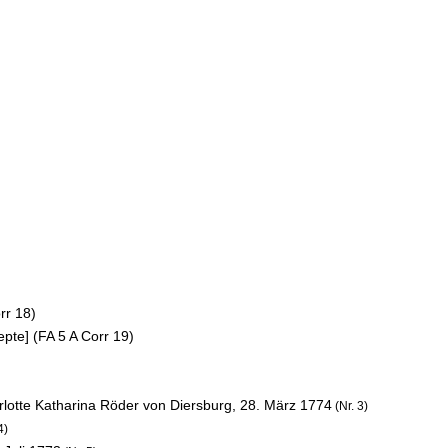
rr 18)
epte] (FA 5 A Corr 19)
rlotte Katharina Röder von Diersburg,
28. März 1774
(Nr. 3)
4)