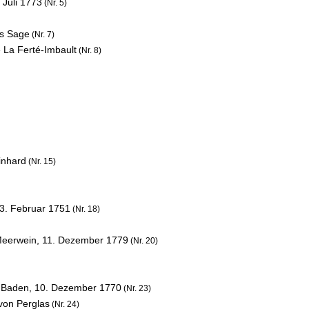
 Juli 1773
(Nr. 5)
es Sage
(Nr. 7)
 La Ferté-Imbault
(Nr. 8)
inhard
(Nr. 15)
3. Februar 1751
(Nr. 18)
 Meerwein,
11. Dezember 1779
(Nr. 20)
n Baden,
10. Dezember 1770
(Nr. 23)
von Perglas
(Nr. 24)