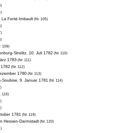
3)
4)
 La Ferté-Imbault
(Nr. 105)
6)
7)
8)
. 109)
enburg-Strelitz,
10. Juli 1782
(Nr. 110)
ärz 1783
(Nr. 111)
i 1782
(Nr. 112)
Dezember 1780
(Nr. 113)
n-Soubise,
9. Januar 1781
(Nr. 114)
)
. 116)
)
)
ktober 1781
(Nr. 119)
on Hessen-Darmstadt
(Nr. 120)
1)