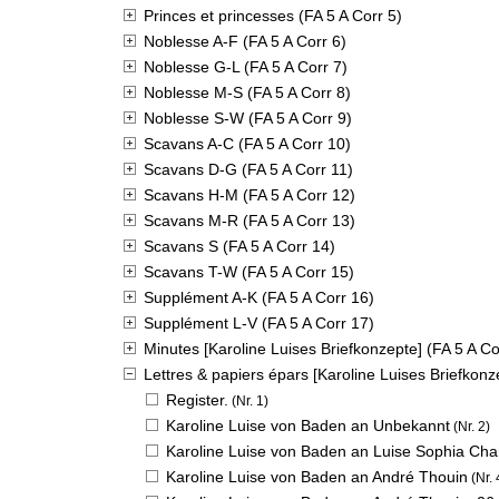
Princes et princesses (FA 5 A Corr 5)
Noblesse A-F (FA 5 A Corr 6)
Noblesse G-L (FA 5 A Corr 7)
Noblesse M-S (FA 5 A Corr 8)
Noblesse S-W (FA 5 A Corr 9)
Scavans A-C (FA 5 A Corr 10)
Scavans D-G (FA 5 A Corr 11)
Scavans H-M (FA 5 A Corr 12)
Scavans M-R (FA 5 A Corr 13)
Scavans S (FA 5 A Corr 14)
Scavans T-W (FA 5 A Corr 15)
Supplément A-K (FA 5 A Corr 16)
Supplément L-V (FA 5 A Corr 17)
Minutes [Karoline Luises Briefkonzepte] (FA 5 A Co
Lettres & papiers épars [Karoline Luises Briefkonz
Register.
(Nr. 1)
Karoline Luise von Baden an Unbekannt
(Nr. 2)
Karoline Luise von Baden an Luise Sophia Cha
Karoline Luise von Baden an André Thouin
(Nr. 