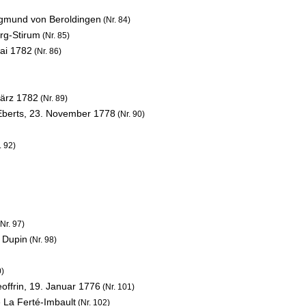
egmund von Beroldingen
(Nr. 84)
rg-Stirum
(Nr. 85)
ai 1782
(Nr. 86)
ärz 1782
(Nr. 89)
Eberts,
23. November 1778
(Nr. 90)
. 92)
Nr. 97)
 Dupin
(Nr. 98)
0)
offrin,
19. Januar 1776
(Nr. 101)
 La Ferté-Imbault
(Nr. 102)