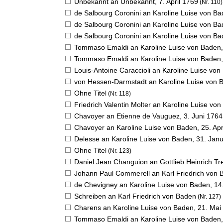
Unbekannt an Unbekannt,
7. April 1769
(Nr. 110)
de Salbourg Coronini an Karoline Luise von B
de Salbourg Coronini an Karoline Luise von B
de Salbourg Coronini an Karoline Luise von B
Tommaso Emaldi an Karoline Luise von Baden
Tommaso Emaldi an Karoline Luise von Baden
Louis-Antoine Caraccioli an Karoline Luise vo
von Hessen-Darmstadt an Karoline Luise von 
Ohne Titel
(Nr. 118)
Friedrich Valentin Molter an Karoline Luise vo
Chavoyer an Etienne de Vauguez,
3. Juni 1764
Chavoyer an Karoline Luise von Baden,
25. Apr
Delesse an Karoline Luise von Baden,
31. Jan
Ohne Titel
(Nr. 123)
Daniel Jean Changuion an Gottlieb Heinrich Tr
Johann Paul Commerell an Karl Friedrich von
de Chevigney an Karoline Luise von Baden,
14
Schreiben an Karl Friedrich von Baden
(Nr. 127)
Charens an Karoline Luise von Baden,
21. Mai
Tommaso Emaldi an Karoline Luise von Baden