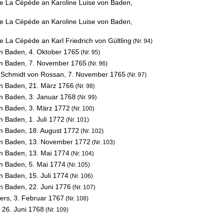
 de La Cépède an Karoline Luise von Baden,
 de La Cépède an Karoline Luise von Baden,
de La Cépède an Karl Friedrich von Gültling
(Nr. 94)
on Baden,
4. Oktober 1765
(Nr. 95)
on Baden,
7. November 1765
(Nr. 96)
l Schmidt von Rossan,
7. November 1765
(Nr. 97)
on Baden,
21. März 1766
(Nr. 98)
on Baden,
3. Januar 1768
(Nr. 99)
on Baden,
3. März 1772
(Nr. 100)
on Baden,
1. Juli 1772
(Nr. 101)
on Baden,
18. August 1772
(Nr. 102)
on Baden,
13. November 1772
(Nr. 103)
on Baden,
13. Mai 1774
(Nr. 104)
on Baden,
5. Mai 1774
(Nr. 105)
on Baden,
15. Juli 1774
(Nr. 106)
on Baden,
22. Juni 1776
(Nr. 107)
vers,
3. Februar 1767
(Nr. 108)
,
26. Juni 1768
(Nr. 109)