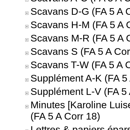
Scavans D-G (FA 5 A C
Scavans H-M (FA 5 A C
Scavans M-R (FA 5 A C
Scavans S (FA 5 A Cor
Scavans T-W (FA 5 A C
Supplément A-K (FA 5 
Supplément L-V (FA 5 
Minutes [Karoline Luis
(FA 5 A Corr 18)
Lettres & papiers épar