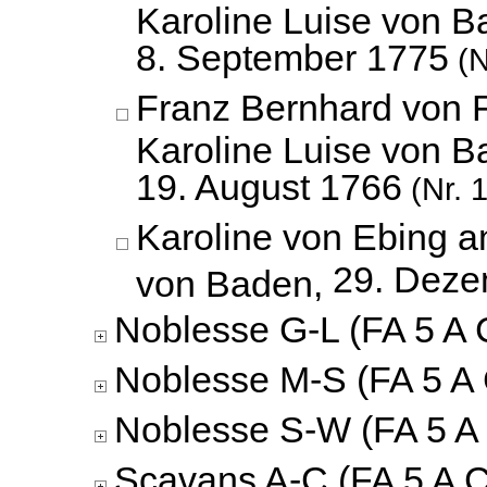
Karoline Luise von B
8. September 1775
(N
Franz Bernhard von 
Karoline Luise von B
19. August 1766
(Nr. 
Karoline von Ebing a
29. Deze
von Baden,
Noblesse G-L (FA 5 A 
Noblesse M-S (FA 5 A 
Noblesse S-W (FA 5 A 
Scavans A-C (FA 5 A C