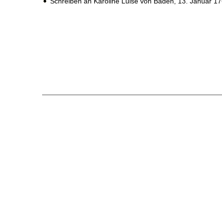
Schreiben an Karoline Luise von Baden,
13. Januar 1