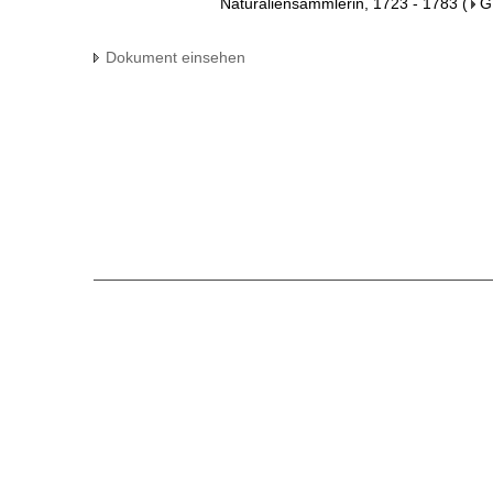
Naturaliensammlerin, 1723 - 1783
(
G
Dokument einsehen