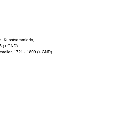
in; Kunstsammlerin,
3
(
GND
)
tsteller, 1721 - 1809
(
GND
)