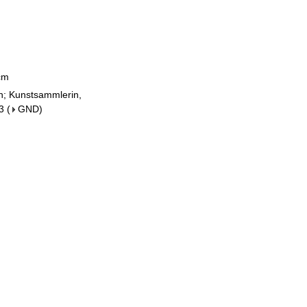
 cm
in; Kunstsammlerin,
3
(
GND
)