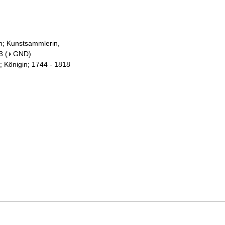
in; Kunstsammlerin,
3
(
GND
)
; Königin; 1744 - 1818