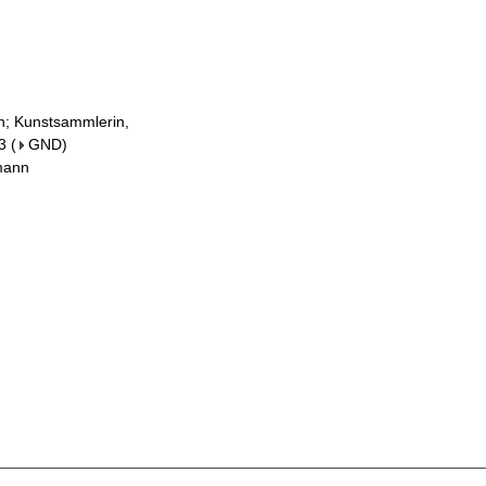
in; Kunstsammlerin,
3
(
GND
)
fmann