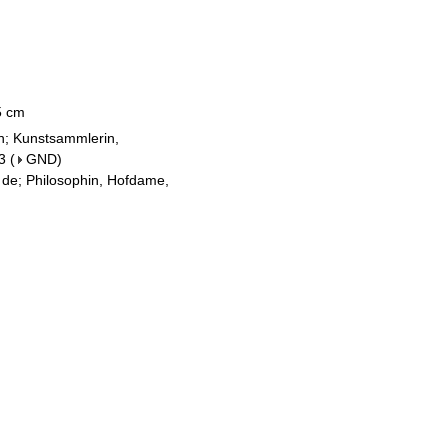
,5 cm
in; Kunstsammlerin,
3
(
GND
)
 de; Philosophin, Hofdame,