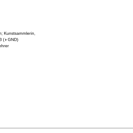
in; Kunstsammlerin,
3
(
GND
)
ehrer