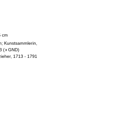
,5 cm
in; Kunstsammlerin,
3
(
GND
)
zieher, 1713 - 1791