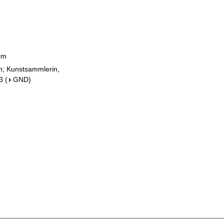
 cm
in; Kunstsammlerin,
3
(
GND
)