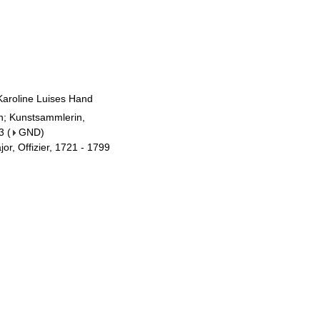
 Karoline Luises Hand
in; Kunstsammlerin,
3
(
GND
)
r, Offizier, 1721 - 1799