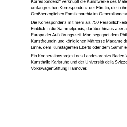
Korrespondenz“ verknüpft die Kunstwerke des Maler
umfangreichen Korrespondenz der Fürstin, die in i
Großherzoglichen Familienarchiv im Generallandesar
Die Korrespondenz mit mehr als 750 Persönlichkeite
Einblick in die Sammelpraxis, darüber hinaus aber a
Europa der Aufklärungszeit. Man begegnet dem Phil
Kunstfreundin und königlichen Mätresse Madame d
Linné, dem Kunstagenten Eberts oder dem Sammle
Ein Kooperationsprojekt des Landesarchivs Baden-W
Kunsthalle Karlsruhe und der Università della Svizzer
VolkswagenStiftung Hannover.