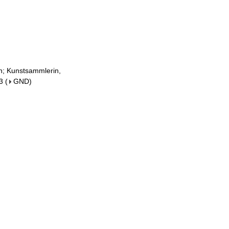
m
in; Kunstsammlerin,
3
(
GND
)