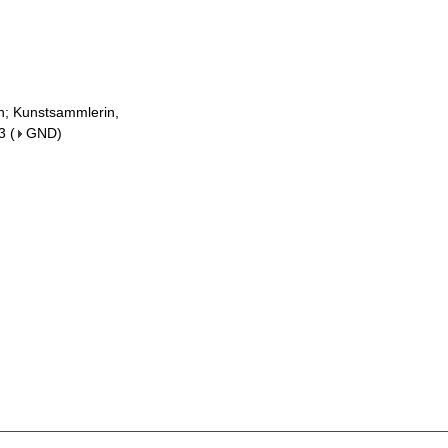
in; Kunstsammlerin,
3
(
GND
)